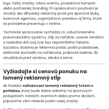
logo, farby značky, názov eventu, produktovú kampaň
alebo partnerský branding. Pri opakovanom používaní je
vhodný ako dlhodobý reklamný prvok pre športové kluby,
eventové agentúry, organizátorov pretekov aj firmy, ktoré
sa pravidelne prezentujú v teréne.
Technické spracovanie vychádza zo vzduchotesného
pneumatického systému. Stĺp sa nafúkne, uzavrie ventilom
a následne drží svoj tvar bez nepretržitého fúkania.
Súčasťou dodania je reklamná potlač podľa požiadaviek,
elektrické dúchadlo na nafúknutie, praktické balenie, 3D
vizualizácia pred výrobou, záruka a servis.
Vyžiadajte si cenovú ponuku na
lomený reklamný stĺp
Ak hľadáte
nafukovací lomený reklamný totem s
potlačou
, ktorý bude dobre viditeľný na športových
podujatiach, tratiach, eventoch alebo promo akciách,
pripravíme vám riešenie podľa vašej značky.