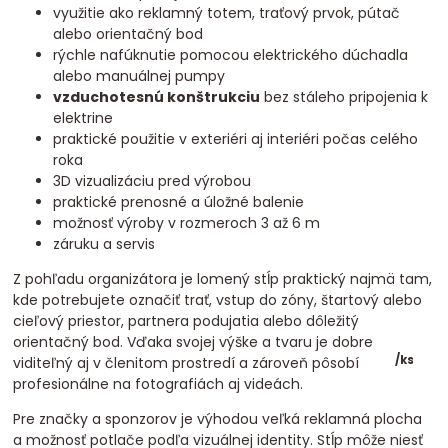
využitie ako reklamný totem, traťový prvok, pútač
alebo orientačný bod
rýchle nafúknutie pomocou elektrického dúchadla
alebo manuálnej pumpy
vzduchotesnú konštrukciu
bez stáleho pripojenia k
elektrine
praktické použitie v exteriéri aj interiéri počas celého
roka
3D vizualizáciu pred výrobou
praktické prenosné a úložné balenie
možnosť výroby v rozmeroch 3 až 6 m
záruku a servis
Z pohľadu organizátora je lomený stĺp praktický najmä tam,
kde potrebujete označiť trať, vstup do zóny, štartový alebo
cieľový priestor, partnera podujatia alebo dôležitý
orientačný bod. Vďaka svojej výške a tvaru je dobre
/
ks
viditeľný aj v členitom prostredí a zároveň pôsobí
profesionálne na fotografiách aj videách.
Pre značky a sponzorov je výhodou veľká reklamná plocha
a možnosť potlače podľa vizuálnej identity. Stĺp môže niesť