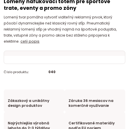
Lomený nafukovací totem pre športové
trate, eventy a promo zóny
Lomený tvar pomáha vytvoriť viditeľný reklamný prvok, ktorý
pôsobí dynamickejšie než klasický rovný stĺp. Pneumatický
reklamný lomený stĺp je vhodný najmä na športové podujatia,
trate, vstupné zóny a promo akcie bez stáleho pripojenia k
elektrine.
celý popis
Číslo produktu:
040
Zákazkový a unikátny
Záruka 36 mesiacov na
design produktov
komerčné využívanie
Najrýchlejšia výrobná
Certifikované materiály
lehota do 2-3 týždňov
podľa EU noriem