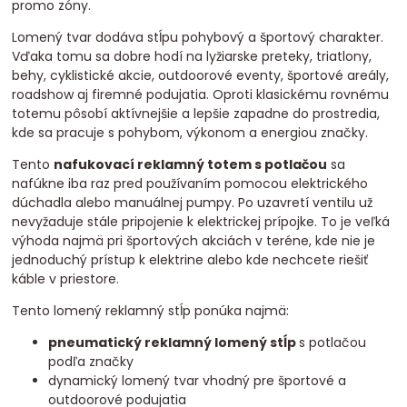
promo zóny.
Lomený tvar dodáva stĺpu pohybový a športový charakter.
Vďaka tomu sa dobre hodí na lyžiarske preteky, triatlony,
behy, cyklistické akcie, outdoorové eventy, športové areály,
roadshow aj firemné podujatia. Oproti klasickému rovnému
totemu pôsobí aktívnejšie a lepšie zapadne do prostredia,
kde sa pracuje s pohybom, výkonom a energiou značky.
Tento
nafukovací reklamný totem s potlačou
sa
nafúkne iba raz pred používaním pomocou elektrického
dúchadla alebo manuálnej pumpy. Po uzavretí ventilu už
nevyžaduje stále pripojenie k elektrickej prípojke. To je veľká
výhoda najmä pri športových akciách v teréne, kde nie je
jednoduchý prístup k elektrine alebo kde nechcete riešiť
káble v priestore.
Tento lomený reklamný stĺp ponúka najmä:
pneumatický reklamný lomený stĺp
s potlačou
podľa značky
dynamický lomený tvar vhodný pre športové a
outdoorové podujatia