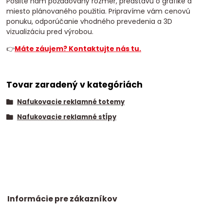
Pošlite nám požadovaný rozmer, predstavu o grafike a
miesto plánovaného použitia. Pripravíme vám cenovú
ponuku, odporúčanie vhodného prevedenia a 3D
vizualizáciu pred výrobou.
👉
Máte záujem? Kontaktujte nás tu.
Tovar zaradený v kategóriách
Nafukovacie reklamné totemy
Nafukovacie reklamné stĺpy
Informácie pre zákazníkov