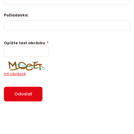
Požiadavka:
Opíšte text obrázku
*
iný obrázok