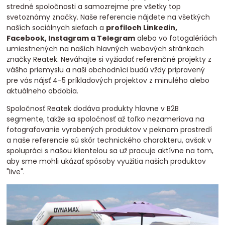
stredné spoločnosti a samozrejme pre všetky top
svetoznámy značky. Naše referencie nájdete na všetkých
naších sociálnych sieťach a
profiloch Linkedin,
Facebook, Instagram a Telegram
alebo vo fotogalériách
umiestnených na naších hlavných webových stránkach
značky Reatek. Neváhajte si vyžiadať referenčné projekty z
vášho priemyslu a naši obchodníci budú vždy pripravený
pre vás nájsť 4-5 príkladových projektov z minulého alebo
aktuálneho obdobia.
Spoločnosť Reatek dodáva produkty hlavne v B2B
segmente, takže sa spoločnosť až toľko nezameriava na
fotografovanie vyrobených produktov v peknom prostredí
a naše referencie sú skôr technického charakteru, avšak v
spolupráci s našou klientelou sa už pracuje aktívne na tom,
aby sme mohli ukázať spôsoby využitia našich produktov
"live".