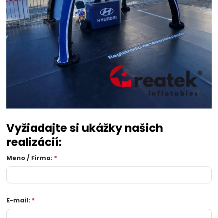
Vyžiadajte si ukážky našich
realizácií:
Meno / Firma:
*
E-mail:
*