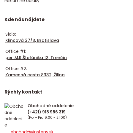
Reklamné oblúky
Kde nás nájdete
Sídlo:
Klincová 37/B, Bratislava
Office #1:
gen.M.R.Štefánika 12, Trenčín
Office #2:
Kamenná cesta 8332, Žilina
Rýchly kontakt
Obchodné oddelenie
(Po – Pia 9:00 - 21:00)
obchod@vipstany.sk