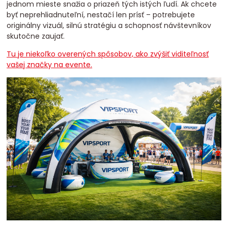
jednom mieste snažia o priazeň tých istých ľudí. Ak chcete
byť neprehliadnuteľní, nestačí len prísť – potrebujete
originálny vizuál, silnú stratégiu a schopnosť návštevníkov
skutočne zaujať.
Tu je niekoľko overených spôsobov, ako zvýšiť viditeľnosť
vašej značky na evente.