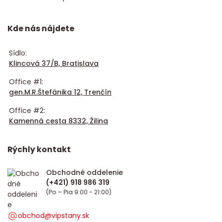
Kde nás nájdete
Sídlo:
Klincová 37/B, Bratislava
Office #1:
gen.M.R.Štefánika 12, Trenčín
Office #2:
Kamenná cesta 8332, Žilina
Rýchly kontakt
Obchodné oddelenie
(Po – Pia 9:00 - 21:00)
obchod@vipstany.sk