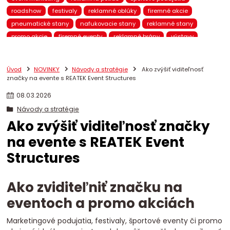
roadshow
festivaly
reklamné oblúky
firemné akcie
pneumatické stany
nafukovacie stany
reklamné stany
promo akcie
firemné eventy
reklamné brány
výstavy
pneumatický nábytok
nafukovací nábytok
brandovaný nábytok
promo kampane
eventové stany
Úvod
NOVINKY
Návody a stratégie
Ako zvýšiť viditeľnosť
nafukovacie reklamy
BTL marketing
mobilná reklama
značky na evente s REATEK Event Structures
pneumatické brány
eventové brány
eventový nábytok
08
.
03
.
2026
chill-out zóna
eventová zóna
promo stany
Reatek
Návody a stratégie
VIP stany
stany na eventy
reklamné prístrešky
Ako zvýšiť viditeľnosť značky
pneumatické produkty
nafukovacie totemy
na evente s REATEK Event
nafukovacie balóny
promo 3D figúrky
reklamné pútače
pneumatické reklamy
reklamné totemy
promo nábytok
Structures
event marketing Slovensko
predajná zóna
prezentačná zóna
mobilný showroom
nafukovacie oblúky
štartová brána
Ako zviditeľniť značku na
cieľová brána
bežecké preteky
cyklistické podujatia
eventoch a promo akciách
Marketingové podujatia, festivaly, športové eventy či promo