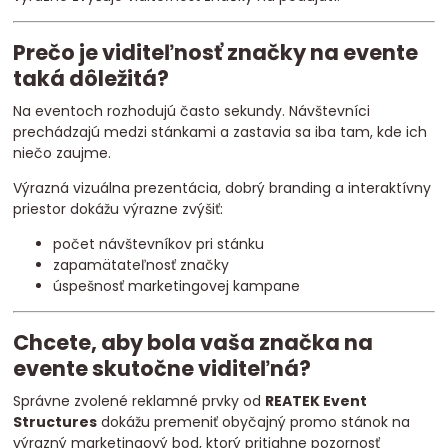
Prečo je viditeľnosť značky na evente
taká dôležitá?
Na eventoch rozhodujú často sekundy. Návštevníci
prechádzajú medzi stánkami a zastavia sa iba tam, kde ich
niečo zaujme.
Výrazná vizuálna prezentácia, dobrý branding a interaktívny
priestor dokážu výrazne zvýšiť:
počet návštevníkov pri stánku
zapamätateľnosť značky
úspešnosť marketingovej kampane
Chcete, aby bola vaša značka na
evente skutočne viditeľná?
Správne zvolené reklamné prvky od
REATEK Event
Structures
dokážu premeniť obyčajný promo stánok na
výrazný marketingový bod, ktorý pritiahne pozornosť