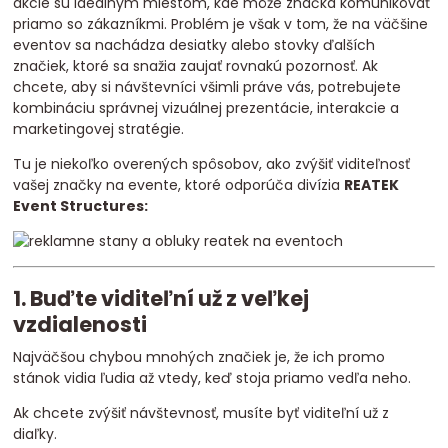
akcie sú ideálnym miestom, kde môže značka komunikovať
priamo so zákazníkmi. Problém je však v tom, že na väčšine
eventov sa nachádza desiatky alebo stovky ďalších
značiek, ktoré sa snažia zaujať rovnakú pozornosť. Ak
chcete, aby si návštevníci všimli práve vás, potrebujete
kombináciu správnej vizuálnej prezentácie, interakcie a
marketingovej stratégie.
Tu je niekoľko overených spôsobov, ako zvýšiť viditeľnosť
vašej značky na evente, ktoré odporúča divízia
REATEK
Event Structures:
1. Buďte viditeľní už z veľkej
vzdialenosti
Najväčšou chybou mnohých značiek je, že ich promo
stánok vidia ľudia až vtedy, keď stoja priamo vedľa neho.
Ak chcete zvýšiť návštevnosť, musíte byť viditeľní už z
diaľky.