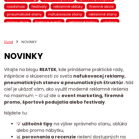
roadshow
festivaly
reklamné oblúky
firemné akcie
pneumatické stany
nafukovacie stany
reklamné stany
promo akcie
firemné eventy
reklamné brány
výstavy
pneumatický nábytok
nafukovací nábytok
brandovaný nábytok
promo kampane
eventové stany
Úvod
NOVINKY
nafukovacie reklamy
BTL marketing
mobilná reklama
NOVINKY
pneumatické brány
eventové brány
eventový nábytok
chill-out zóna
eventová zóna
promo stany
Reatek
VIP stany
stany na eventy
reklamné prístrešky
Vitajte na blogu
REATEK
, kde prinášame praktické rady,
inšpirácie a skúsenosti zo sveta
nafukovacej reklamy,
pneumatické produkty
nafukovacie totemy
pneumatických stanov a pneumatických štruktúr.
Náš
nafukovacie balóny
promo 3D figúrky
reklamné pútače
cieľ je ukázať vám, ako využiť moderné reklamné riešenia
pneumatické reklamy
reklamné totemy
promo nábytok
na maximum – či už ide o
event marketing, firemné
event marketing Slovensko
predajná zóna
prezentačná zóna
promo, športové podujatia alebo festivaly
.
mobilný showroom
nafukovacie oblúky
štartová brána
Nájdete tu:
cieľová brána
bežecké preteky
cyklistické podujatia
💡
užitočné tipy
na výber správneho stanu, oblúka
alebo promo nábytku,
📊
porovnania a recenzie
riešení dostupných na