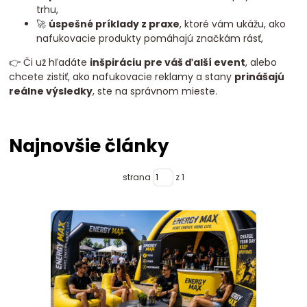
trhu,
🚀
úspešné príklady z praxe
, ktoré vám ukážu, ako
nafukovacie produkty pomáhajú značkám rásť,
👉 Či už hľadáte
inšpiráciu pre váš ďalší event
, alebo
chcete zistiť, ako nafukovacie reklamy a stany
prinášajú
reálne výsledky
, ste na správnom mieste.
Najnovšie články
strana
z 1