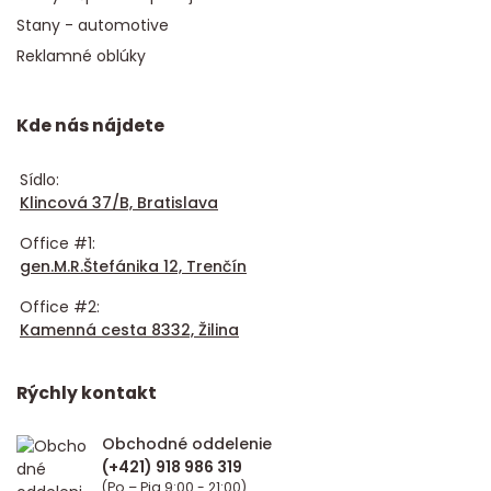
Stany - automotive
Reklamné oblúky
Kde nás nájdete
Sídlo:
Klincová 37/B, Bratislava
Office #1:
gen.M.R.Štefánika 12, Trenčín
Office #2:
Kamenná cesta 8332, Žilina
Rýchly kontakt
Obchodné oddelenie
(Po – Pia 9:00 - 21:00)