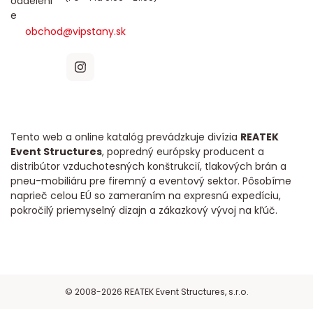
obchod@vipstany.sk
Tento web a online katalóg prevádzkuje divízia
REATEK
Event Structures
, popredný európsky producent a
distribútor vzduchotesných konštrukcií, tlakových brán a
pneu-mobiliáru pre firemný a eventový sektor. Pôsobíme
naprieč celou EÚ so zameraním na expresnú expedíciu,
pokročilý priemyselný dizajn a zákazkový vývoj na kľúč.
© 2008-2026 REATEK Event Structures, s.r.o.