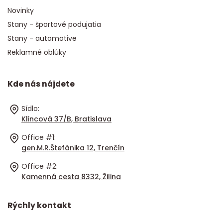
Novinky
Stany - športové podujatia
Stany - automotive
Reklamné oblúky
Kde nás nájdete
Sídlo:
Klincová 37/B, Bratislava
Office #1:
gen.M.R.Štefánika 12, Trenčín
Office #2:
Kamenná cesta 8332, Žilina
Rýchly kontakt