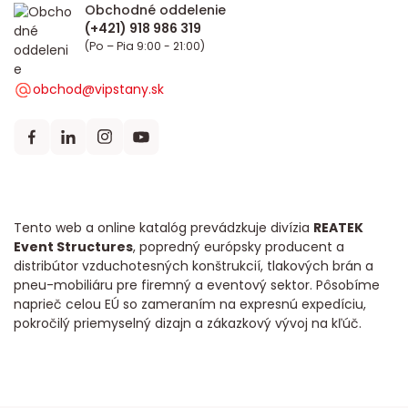
Obchodné oddelenie
(Po – Pia 9:00 - 21:00)
obchod@vipstany.sk
Tento web a online katalóg prevádzkuje divízia
REATEK
Event Structures
, popredný európsky producent a
distribútor vzduchotesných konštrukcií, tlakových brán a
pneu-mobiliáru pre firemný a eventový sektor. Pôsobíme
naprieč celou EÚ so zameraním na expresnú expedíciu,
pokročilý priemyselný dizajn a zákazkový vývoj na kľúč.