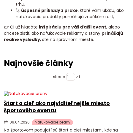
trhu,
🚀
úspešné príklady z praxe
, ktoré vám ukážu, ako
nafukovacie produkty pomáhajú značkám rásť,
👉 Či už hľadáte
inšpiráciu pre váš ďalší event
, alebo
chcete zistiť, ako nafukovacie reklamy a stany
prinášajú
reálne výsledky
, ste na správnom mieste.
Najnovšie články
strana
z 1
Štart a cieľ ako najviditeľnejšie miesto
športového eventu
09
.
04
.
2026
Nafukovacie brány
Na športovom podujatí sú štart a cieľ miestami, kde sa