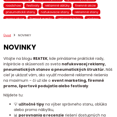
roadshow
festivaly
reklamné oblúky
firemné akcie
pneumatické stany
nafukovacie stany
reklamné stany
promo akcie
firemné eventy
reklamné brány
výstavy
pneumatický nábytok
nafukovací nábytok
brandovaný nábytok
promo kampane
eventové stany
Úvod
NOVINKY
nafukovacie reklamy
BTL marketing
mobilná reklama
NOVINKY
pneumatické brány
eventové brány
eventový nábytok
chill-out zóna
eventová zóna
promo stany
Reatek
VIP stany
stany na eventy
reklamné prístrešky
Vitajte na blogu
REATEK
, kde prinášame praktické rady,
inšpirácie a skúsenosti zo sveta
nafukovacej reklamy,
pneumatické produkty
nafukovacie totemy
pneumatických stanov a pneumatických štruktúr.
Náš
nafukovacie balóny
promo 3D figúrky
reklamné pútače
cieľ je ukázať vám, ako využiť moderné reklamné riešenia
pneumatické reklamy
reklamné totemy
promo nábytok
na maximum – či už ide o
event marketing, firemné
event marketing Slovensko
predajná zóna
prezentačná zóna
promo, športové podujatia alebo festivaly
.
mobilný showroom
nafukovacie oblúky
štartová brána
Nájdete tu:
cieľová brána
bežecké preteky
cyklistické podujatia
💡
užitočné tipy
na výber správneho stanu, oblúka
alebo promo nábytku,
📊
porovnania a recenzie
riešení dostupných na