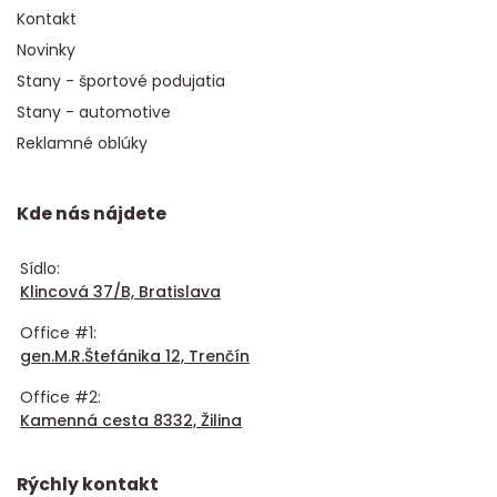
Kontakt
Novinky
Stany - športové podujatia
Stany - automotive
Reklamné oblúky
Kde nás nájdete
Sídlo:
Klincová 37/B, Bratislava
Office #1:
gen.M.R.Štefánika 12, Trenčín
Office #2:
Kamenná cesta 8332, Žilina
Rýchly kontakt