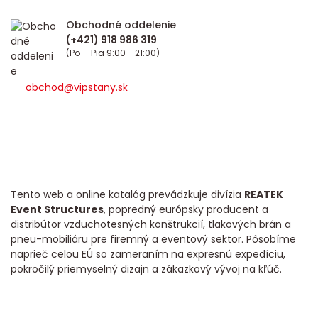
Obchodné oddelenie
(Po – Pia 9:00 - 21:00)
obchod@vipstany.sk
Tento web a online katalóg prevádzkuje divízia
REATEK
Event Structures
, popredný európsky producent a
distribútor vzduchotesných konštrukcií, tlakových brán a
pneu-mobiliáru pre firemný a eventový sektor. Pôsobíme
naprieč celou EÚ so zameraním na expresnú expedíciu,
pokročilý priemyselný dizajn a zákazkový vývoj na kľúč.