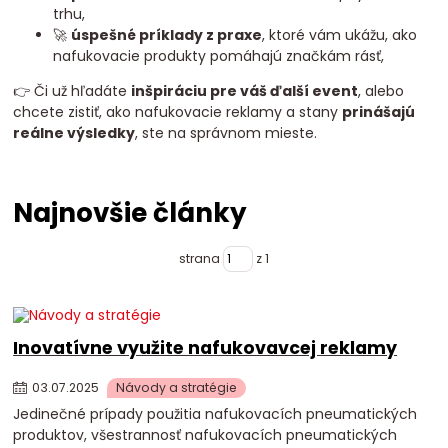
trhu,
🚀
úspešné príklady z praxe
, ktoré vám ukážu, ako
nafukovacie produkty pomáhajú značkám rásť,
👉 Či už hľadáte
inšpiráciu pre váš ďalší event
, alebo
chcete zistiť, ako nafukovacie reklamy a stany
prinášajú
reálne výsledky
, ste na správnom mieste.
Najnovšie články
strana
z 1
Inovatívne využite nafukovavcej reklamy
03
.
07
.
2025
Návody a stratégie
Jedinečné prípady použitia nafukovacích pneumatických
produktov, všestrannosť nafukovacích pneumatických