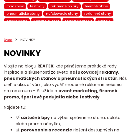
roadshow
festivaly
reklamné oblúky
firemné akcie
pneumatické stany
nafukovacie stany
reklamné stany
promo akcie
firemné eventy
reklamné brány
výstavy
pneumatický nábytok
nafukovací nábytok
brandovaný nábytok
promo kampane
eventové stany
Úvod
NOVINKY
nafukovacie reklamy
BTL marketing
mobilná reklama
NOVINKY
pneumatické brány
eventové brány
eventový nábytok
chill-out zóna
eventová zóna
promo stany
Reatek
VIP stany
stany na eventy
reklamné prístrešky
Vitajte na blogu
REATEK
, kde prinášame praktické rady,
inšpirácie a skúsenosti zo sveta
nafukovacej reklamy,
pneumatické produkty
nafukovacie totemy
pneumatických stanov a pneumatických štruktúr.
Náš
nafukovacie balóny
promo 3D figúrky
reklamné pútače
cieľ je ukázať vám, ako využiť moderné reklamné riešenia
pneumatické reklamy
reklamné totemy
promo nábytok
na maximum – či už ide o
event marketing, firemné
event marketing Slovensko
predajná zóna
prezentačná zóna
promo, športové podujatia alebo festivaly
.
mobilný showroom
nafukovacie oblúky
štartová brána
Nájdete tu:
cieľová brána
bežecké preteky
cyklistické podujatia
💡
užitočné tipy
na výber správneho stanu, oblúka
alebo promo nábytku,
📊
porovnania a recenzie
riešení dostupných na