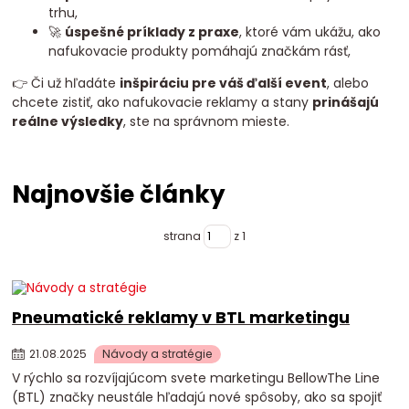
trhu,
🚀
úspešné príklady z praxe
, ktoré vám ukážu, ako
nafukovacie produkty pomáhajú značkám rásť,
👉 Či už hľadáte
inšpiráciu pre váš ďalší event
, alebo
chcete zistiť, ako nafukovacie reklamy a stany
prinášajú
reálne výsledky
, ste na správnom mieste.
Najnovšie články
strana
z 1
Pneumatické reklamy v BTL marketingu
21
.
08
.
2025
Návody a stratégie
V rýchlo sa rozvíjajúcom svete marketingu BellowThe Line
(BTL) značky neustále hľadajú nové spôsoby, ako sa spojiť