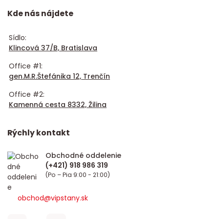
Kde nás nájdete
Sídlo:
Klincová 37/B, Bratislava
Office #1:
gen.M.R.Štefánika 12, Trenčín
Office #2:
Kamenná cesta 8332, Žilina
Rýchly kontakt
Obchodné oddelenie
(Po – Pia 9:00 - 21:00)
obchod@vipstany.sk