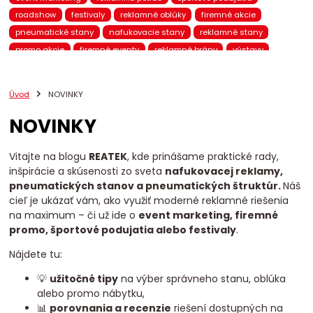
roadshow
festivaly
reklamné oblúky
firemné akcie
pneumatické stany
nafukovacie stany
reklamné stany
promo akcie
firemné eventy
reklamné brány
výstavy
pneumatický nábytok
nafukovací nábytok
brandovaný nábytok
promo kampane
eventové stany
Úvod
NOVINKY
nafukovacie reklamy
BTL marketing
mobilná reklama
NOVINKY
pneumatické brány
eventové brány
eventový nábytok
chill-out zóna
eventová zóna
promo stany
Reatek
VIP stany
stany na eventy
reklamné prístrešky
Vitajte na blogu
REATEK
, kde prinášame praktické rady,
inšpirácie a skúsenosti zo sveta
nafukovacej reklamy,
pneumatické produkty
nafukovacie totemy
pneumatických stanov a pneumatických štruktúr.
Náš
nafukovacie balóny
promo 3D figúrky
reklamné pútače
cieľ je ukázať vám, ako využiť moderné reklamné riešenia
pneumatické reklamy
reklamné totemy
promo nábytok
na maximum – či už ide o
event marketing, firemné
event marketing Slovensko
predajná zóna
prezentačná zóna
promo, športové podujatia alebo festivaly
.
mobilný showroom
nafukovacie oblúky
štartová brána
Nájdete tu:
cieľová brána
bežecké preteky
cyklistické podujatia
💡
užitočné tipy
na výber správneho stanu, oblúka
alebo promo nábytku,
📊
porovnania a recenzie
riešení dostupných na