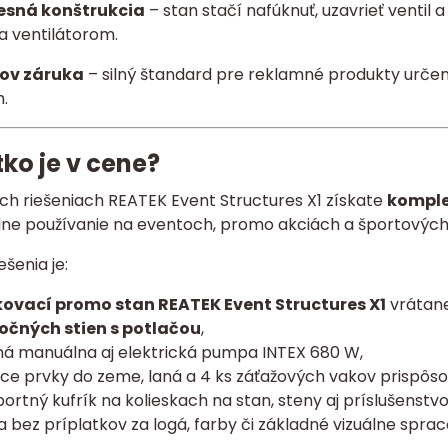
sná konštrukcia
– stan stačí nafúknuť, uzavrieť ventil 
a ventilátorom.
ov záruka
– silný štandard pre reklamné produkty urče
.
ko je v cene?
ých riešeniach REATEK Event Structures X1 získate
komple
lne používanie na eventoch, promo akciách a športových
ešenia je:
ovací promo stan REATEK Event Structures X1
vrátane
bočných stien s potlačou
,
tná manuálna aj elektrická pumpa INTEX 680 W,
ace prvky do zeme, laná a 4 ks záťažových vakov prispôs
ortný kufrík na kolieskach na stan, steny aj príslušenstvo
a bez príplatkov za logá, farby či základné vizuálne sprac