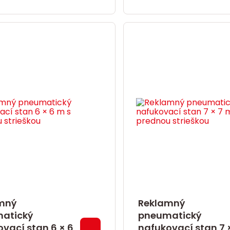
mný
Reklamný
atický
pneumatický
vací stan 6 × 6
nafukovací stan 7 