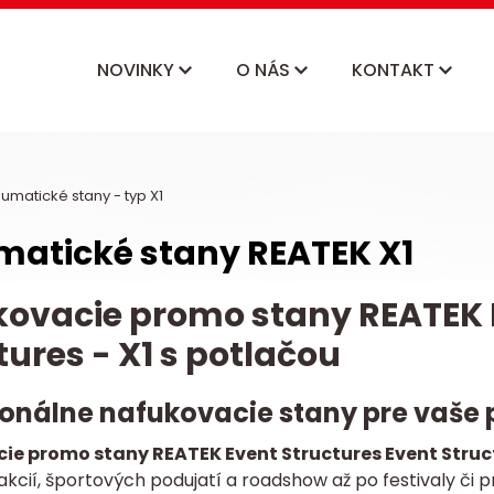
NOVINKY
O NÁS
KONTAKT
matické stany - typ X1
atické stany REATEK X1
ovacie promo stany REATEK E
tures - X1 s potlačou
ionálne nafukovacie stany pre vaše 
ie promo stany REATEK Event Structures Event Struct
akcií, športových podujatí a roadshow až po festivaly či