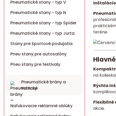
Pneumatické stany - typ V
inštalácio
Pneumatické stany - typ N
Pneumatic
profesionál
Pneumatické stany - typ Spider
praktickém
teréne.
Pneumatické stany - typ Jurta
Stany pre športové podujatia
Pneu stany pre autosalóny
Hlavné
Pneu stany pre festivaly
Kompaktn
na koliesk
Pneumatické brány a
Rýchla in
totemy
komplikova
Flexibilné 
Nafukovacie reklamné oblúky
akcie.