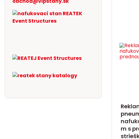
obchod@vipstany.sk
Rekla
pneum
nafuko
m s p
strieš