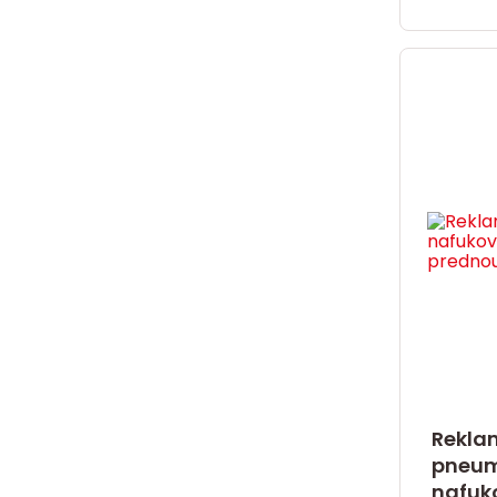
Rekla
pneum
nafuko