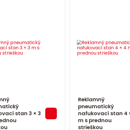
mný
Reklamný
atický
pneumatický
vací stan 3 × 3
nafukovací stan 4 
rednou
m s prednou
kou
strieškou