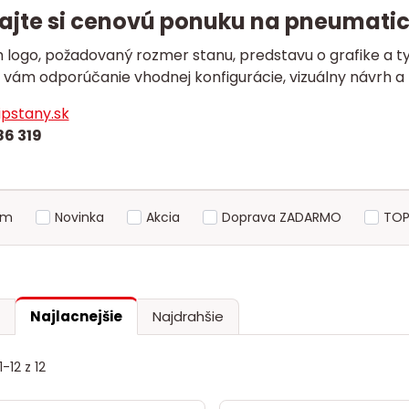
ajte si cenovú ponuku na pneumati
 logo, požadovaný rozmer stanu, predstavu o grafike a ty
 vám odporúčanie vhodnej konfigurácie, vizuálny návrh 
pstany.sk
86 319
om
Novinka
Akcia
Doprava ZADARMO
TOP
Najlacnejšie
Najdrahšie
-12 z 12