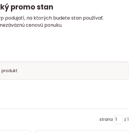
cký promo stan
p podujatí, na ktorých budete stan používať.
a nezáväznú cenovú ponuku.
 produkt
strana
z 1