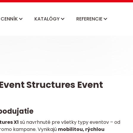
CENNÍK
KATALÓGY
REFERENCIE
vent Structures Event
podujatie
ures X1
sú navrhnuté pre všetky typy eventov – od
 promo kampane. Vynikajú
mobilitou, rýchlou