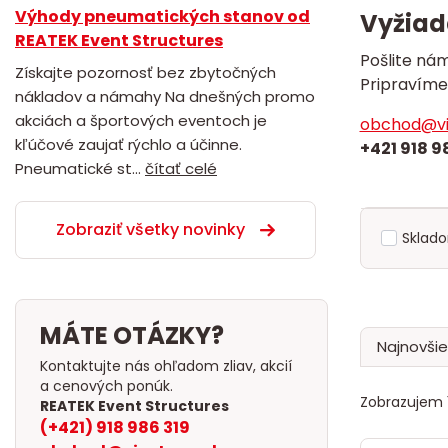
Výhody pneumatických stanov od
Vyžiad
REATEK Event Structures
Pošlite nám
Získajte pozornosť bez zbytočných
Pripravíme
nákladov a námahy Na dnešných promo
akciách a športových eventoch je
obchod@vi
kľúčové zaujať rýchlo a účinne.
+421 918 9
Pneumatické st...
čítať celé
Zobraziť všetky novinky
Sklad
MÁTE OTÁZKY?
Najnovšie
Kontaktujte nás ohľadom zliav, akcií
a cenových ponúk.
Zobrazujem 1
REATEK Event Structures
(+421) 918 986 319