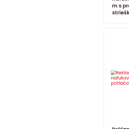
m s p
strieš