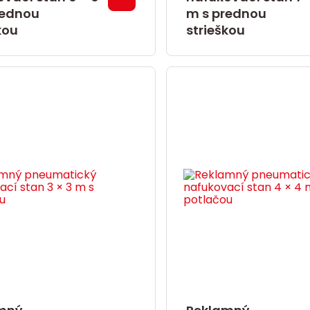
rednou
m s prednou
kou
strieškou