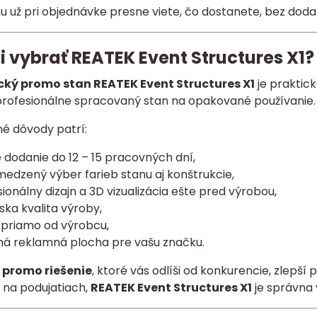
 už pri objednávke presne viete, čo dostanete, bez doda
i vybrať REATEK Event Structures X1?
ký promo stan REATEK Event Structures X1
je praktick
profesionálne spracovaný stan na opakované používanie.
né dôvody patrí:
 dodanie do 12 – 15 pracovných dní,
edzený výber farieb stanu aj konštrukcie,
ionálny dizajn a 3D vizualizácia ešte pred výrobou,
ka kvalita výroby,
 priamo od výrobcu,
ná reklamná plocha pre vašu značku.
e
promo riešenie
, ktoré vás odlíši od konkurencie, zlepš
 na podujatiach,
REATEK Event Structures X1
je správna 