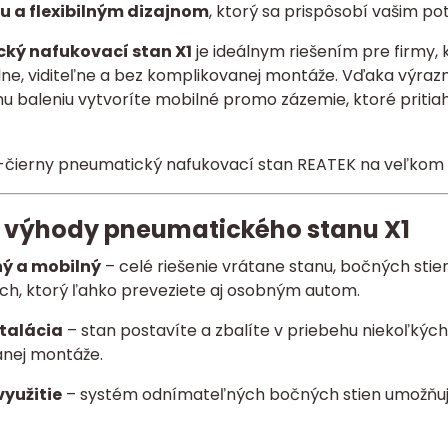
u a flexibilným dizajnom
, ktorý sa prispôsobí vašim pot
ký nafukovací stan X1
je ideálnym riešením pre firmy,
ne, viditeľne a bez komplikovanej montáže. Vďaka výrazn
u baleniu vytvoríte mobilné promo zázemie, ktoré pritia
 výhody pneumatického stanu X1
ý a mobilný
– celé riešenie vrátane stanu, bočných stie
ach, ktorý ľahko preveziete aj osobným autom.
štalácia
– stan postavíte a zbalíte v priebehu niekoľký
nej montáže.
využitie
– systém odnímateľných bočných stien umožňuje 