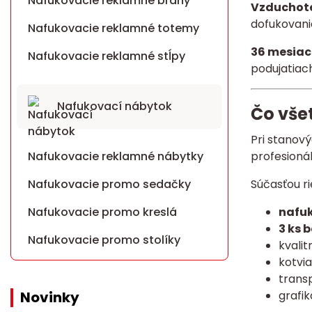
Nafukovacie reklamné brány
Vzduchote
dofukovani
Nafukovacie reklamné totemy
36 mesiac
Nafukovacie reklamné stĺpy
podujatiach
Nafukovací nábytok
Čo všet
Pri stanov
profesioná
Nafukovacie reklamné nábytky
Súčasťou ri
Nafukovacie promo sedačky
nafuk
Nafukovacie promo kreslá
3 ks 
Nafukovacie promo stolíky
kvali
kotvi
transp
grafik
Novinky