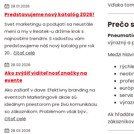
Vďaka tomu
28.01.2026
Predstavujeme nový katalóg 2026!
Prečo s
Svet marketingu a podujatí sa neustále
mení a my v Reatek-u držíme krok s
Pneumatic
najnovšími trendmi. S radosťou vám
výrazný a 
predstavujeme náš nový katalóg pre rok
20...
čítať celé
Medzi hlav
28.03.2026
rýchle
Ako zvýšiť viditeľnosť značky na
neobm
evente
profes
európs
Ako zažiariť v dave: Efektívny branding na
servis
eventoch Marketingové akcie sú
výraz
ideálnym priestorom pre živú komunikáciu
so zákazníkom. Problémom však býv...
Ak hľadát
čítať celé
zákazníkov
28.03.2026