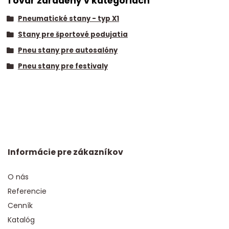
Tovar zaradený v kategóriách
Pneumatické stany - typ X1
Stany pre športové podujatia
Pneu stany pre autosalóny
Pneu stany pre festivaly
Informácie pre zákazníkov
O nás
Referencie
Cenník
Katalóg