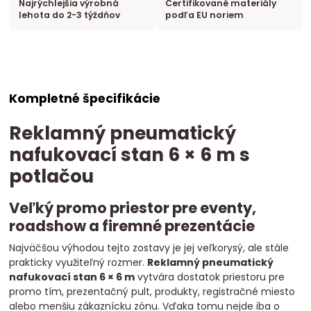
Najrýchlejšia výrobná
Certifikované materiály
lehota do 2-3 týždňov
podľa EU noriem
Kompletné špecifikácie
Reklamný pneumatický
nafukovací stan 6 × 6 m s
potlačou
Veľký promo priestor pre eventy,
roadshow a firemné prezentácie
Najväčšou výhodou tejto zostavy je jej veľkorysý, ale stále
prakticky využiteľný rozmer.
Reklamný pneumatický
nafukovací stan 6 × 6 m
vytvára dostatok priestoru pre
promo tím, prezentačný pult, produkty, registračné miesto
alebo menšiu zákaznícku zónu. Vďaka tomu nejde iba o