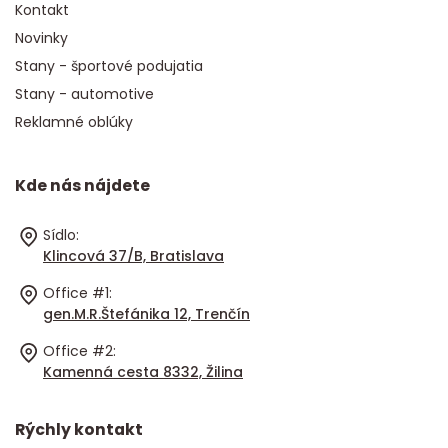
Kontakt
Novinky
Stany - športové podujatia
Stany - automotive
Reklamné oblúky
Kde nás nájdete
Sídlo:
Klincová 37/B, Bratislava
Office #1:
gen.M.R.Štefánika 12, Trenčín
Office #2:
Kamenná cesta 8332, Žilina
Rýchly kontakt