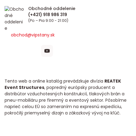
Obchodné oddelenie
(Po – Pia 9:00 - 21:00)
obchod@vipstany.sk
Tento web a online katalóg prevádzkuje divízia
REATEK
Event Structures
, popredný európsky producent a
distribútor vzduchotesných konštrukcií, tlakových brán a
pneu-mobiliáru pre firemný a eventový sektor. Pôsobíme
naprieč celou EÚ so zameraním na expresnú expedíciu,
pokročilý priemyselný dizajn a zákazkový vývoj na kľúč.