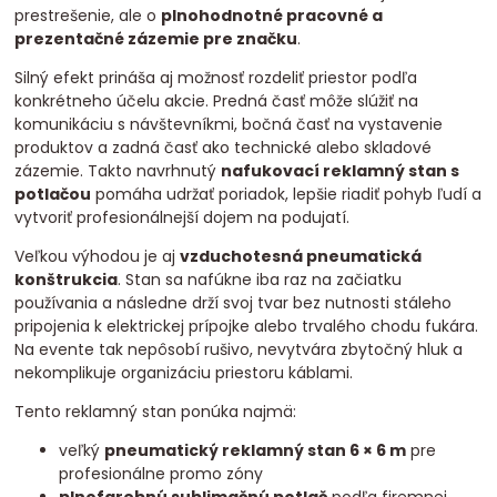
prestrešenie, ale o
plnohodnotné pracovné a
prezentačné zázemie pre značku
.
Silný efekt prináša aj možnosť rozdeliť priestor podľa
konkrétneho účelu akcie. Predná časť môže slúžiť na
komunikáciu s návštevníkmi, bočná časť na vystavenie
produktov a zadná časť ako technické alebo skladové
zázemie. Takto navrhnutý
nafukovací reklamný stan s
potlačou
pomáha udržať poriadok, lepšie riadiť pohyb ľudí a
vytvoriť profesionálnejší dojem na podujatí.
Veľkou výhodou je aj
vzduchotesná pneumatická
konštrukcia
. Stan sa nafúkne iba raz na začiatku
používania a následne drží svoj tvar bez nutnosti stáleho
pripojenia k elektrickej prípojke alebo trvalého chodu fukára.
Na evente tak nepôsobí rušivo, nevytvára zbytočný hluk a
nekomplikuje organizáciu priestoru káblami.
Tento reklamný stan ponúka najmä:
veľký
pneumatický reklamný stan 6 × 6 m
pre
profesionálne promo zóny