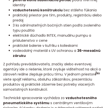
plnofarebnú sublimačnú potlač
podľa firemnej
identity
vzduchotesnú konštrukciu
bez stáleho fúkania
praktický priestor pre tím, produkty, registráciu alebo
predaj
3 ks odnímateľných bočných stien podľa zvoleného
typu použitia
elektrické dúchadlo INTEX, manuálnu pumpu a
príslušenstvo v cene
praktické balenie v kufríku s kolieskami
vodeodolný materiál s UV ochranou a
36-mesačnú
záruku
Z pohľadu prevádzkovateľa, značky alebo eventovej
agentúry ide o riešenie, ktoré zvyšuje viditeľnosť na akcii a
/
ks
zároveň reálne zlepšuje prácu tímu. V jednom priestore
viete spojiť reklamu, obsluhu zákazníkov, prezentáciu
produktov aj praktické zázemie bez potreby viacerých
samostatných konštrukcií.
Technické spracovanie vychádza zo
vzduchotesného
pneumatického systému
s centrálnym ventilovým