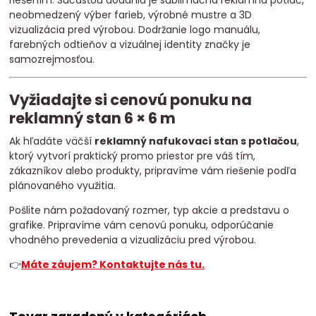
riešením. Súčasťou dodania je sublimačná reklamná potlač,
neobmedzený výber farieb, výrobné mustre a 3D
vizualizácia pred výrobou. Dodržanie logo manuálu,
farebných odtieňov a vizuálnej identity značky je
samozrejmosťou.
Vyžiadajte si cenovú ponuku na
reklamný stan 6 × 6 m
Ak hľadáte väčší
reklamný nafukovací stan s potlačou
,
ktorý vytvorí praktický promo priestor pre váš tím,
zákazníkov alebo produkty, pripravíme vám riešenie podľa
plánovaného využitia.
Pošlite nám požadovaný rozmer, typ akcie a predstavu o
grafike. Pripravíme vám cenovú ponuku, odporúčanie
vhodného prevedenia a vizualizáciu pred výrobou.
👉
Máte záujem? Kontaktujte nás tu.