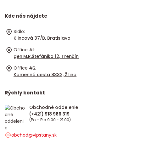
Kde nás nájdete
Sídlo:
Klincová 37/B, Bratislava
Office #1:
gen.M.R.Štefánika 12, Trenčín
Office #2:
Kamenná cesta 8332, Žilina
Rýchly kontakt
Obchodné oddelenie
(Po – Pia 9:00 - 21:00)
obchod@vipstany.sk