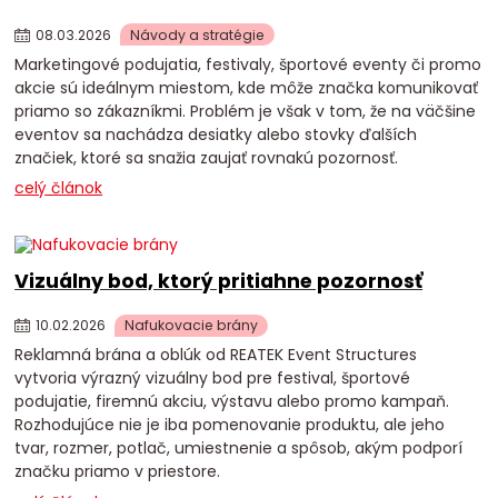
08
.
03
.
2026
Návody a stratégie
Marketingové podujatia, festivaly, športové eventy či promo
akcie sú ideálnym miestom, kde môže značka komunikovať
priamo so zákazníkmi. Problém je však v tom, že na väčšine
eventov sa nachádza desiatky alebo stovky ďalších
značiek, ktoré sa snažia zaujať rovnakú pozornosť.
celý článok
Vizuálny bod, ktorý pritiahne pozornosť
10
.
02
.
2026
Nafukovacie brány
Reklamná brána a oblúk od REATEK Event Structures
vytvoria výrazný vizuálny bod pre festival, športové
podujatie, firemnú akciu, výstavu alebo promo kampaň.
Rozhodujúce nie je iba pomenovanie produktu, ale jeho
tvar, rozmer, potlač, umiestnenie a spôsob, akým podporí
značku priamo v priestore.