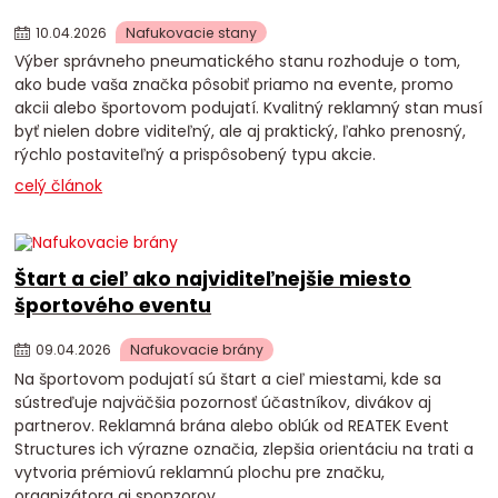
10
.
04
.
2026
Nafukovacie stany
Výber správneho pneumatického stanu rozhoduje o tom,
ako bude vaša značka pôsobiť priamo na evente, promo
akcii alebo športovom podujatí. Kvalitný reklamný stan musí
byť nielen dobre viditeľný, ale aj praktický, ľahko prenosný,
rýchlo postaviteľný a prispôsobený typu akcie.
celý článok
Štart a cieľ ako najviditeľnejšie miesto
športového eventu
09
.
04
.
2026
Nafukovacie brány
Na športovom podujatí sú štart a cieľ miestami, kde sa
sústreďuje najväčšia pozornosť účastníkov, divákov aj
partnerov. Reklamná brána alebo oblúk od REATEK Event
Structures ich výrazne označia, zlepšia orientáciu na trati a
vytvoria prémiovú reklamnú plochu pre značku,
organizátora aj sponzorov.