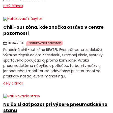
celý článok
Chill-out zóna, kde značka ostáva v centre
pozornosti
18
.
04
.
2026
Nafukovací nábytok
Pohodlná chill-out zóna REATEK Event Structures dokáže
výrazne zlepšiť dojem z festivalu, firemnej akcie, výstavy,
športového podujatia aj promo kampane. Vďaka
pneumatickému nábytku s potlačou, farbami značky a
jednoduchou mobilitou sa oddychový priestor mení na
praktický nástroj event marketingu.
celý článok
Na čo si dať pozor pri výbere pneumatického
stanu