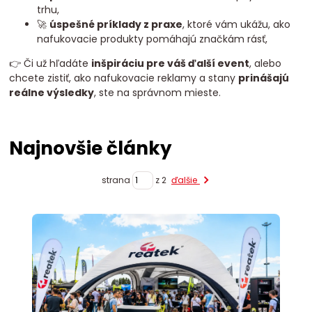
trhu,
🚀
úspešné príklady z praxe
, ktoré vám ukážu, ako
nafukovacie produkty pomáhajú značkám rásť,
👉 Či už hľadáte
inšpiráciu pre váš ďalší event
, alebo
chcete zistiť, ako nafukovacie reklamy a stany
prinášajú
reálne výsledky
, ste na správnom mieste.
Najnovšie články
strana
z 2
ďalšie