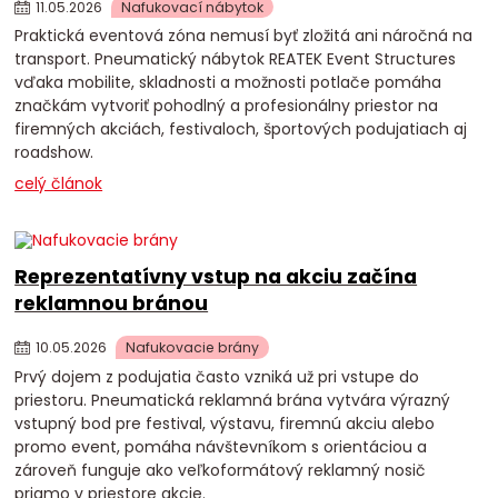
11
.
05
.
2026
Nafukovací nábytok
Praktická eventová zóna nemusí byť zložitá ani náročná na
transport. Pneumatický nábytok REATEK Event Structures
vďaka mobilite, skladnosti a možnosti potlače pomáha
značkám vytvoriť pohodlný a profesionálny priestor na
firemných akciách, festivaloch, športových podujatiach aj
roadshow.
celý článok
Reprezentatívny vstup na akciu začína
reklamnou bránou
10
.
05
.
2026
Nafukovacie brány
Prvý dojem z podujatia často vzniká už pri vstupe do
priestoru. Pneumatická reklamná brána vytvára výrazný
vstupný bod pre festival, výstavu, firemnú akciu alebo
promo event, pomáha návštevníkom s orientáciou a
zároveň funguje ako veľkoformátový reklamný nosič
priamo v priestore akcie.