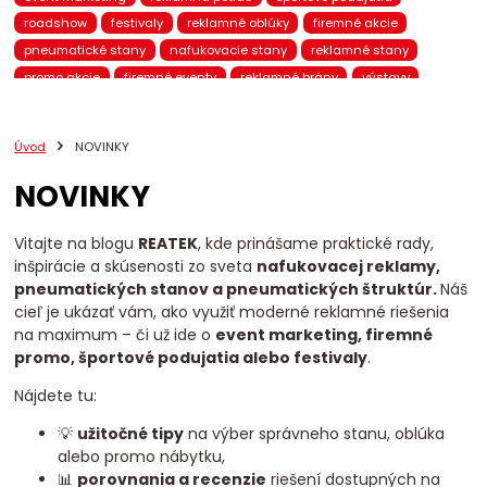
roadshow
festivaly
reklamné oblúky
firemné akcie
pneumatické stany
nafukovacie stany
reklamné stany
promo akcie
firemné eventy
reklamné brány
výstavy
pneumatický nábytok
nafukovací nábytok
brandovaný nábytok
promo kampane
eventové stany
Úvod
NOVINKY
nafukovacie reklamy
BTL marketing
mobilná reklama
NOVINKY
pneumatické brány
eventové brány
eventový nábytok
chill-out zóna
eventová zóna
promo stany
Reatek
VIP stany
stany na eventy
reklamné prístrešky
Vitajte na blogu
REATEK
, kde prinášame praktické rady,
inšpirácie a skúsenosti zo sveta
nafukovacej reklamy,
pneumatické produkty
nafukovacie totemy
pneumatických stanov a pneumatických štruktúr.
Náš
nafukovacie balóny
promo 3D figúrky
reklamné pútače
cieľ je ukázať vám, ako využiť moderné reklamné riešenia
pneumatické reklamy
reklamné totemy
promo nábytok
na maximum – či už ide o
event marketing, firemné
event marketing Slovensko
predajná zóna
prezentačná zóna
promo, športové podujatia alebo festivaly
.
mobilný showroom
nafukovacie oblúky
štartová brána
Nájdete tu:
cieľová brána
bežecké preteky
cyklistické podujatia
💡
užitočné tipy
na výber správneho stanu, oblúka
alebo promo nábytku,
📊
porovnania a recenzie
riešení dostupných na