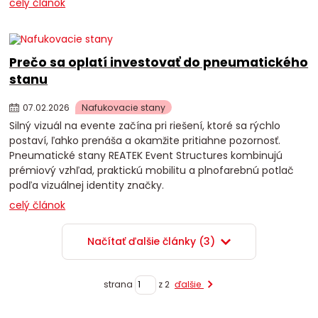
celý článok
Prečo sa oplatí investovať do pneumatického
stanu
07
.
02
.
2026
Nafukovacie stany
Silný vizuál na evente začína pri riešení, ktoré sa rýchlo
postaví, ľahko prenáša a okamžite pritiahne pozornosť.
Pneumatické stany REATEK Event Structures kombinujú
prémiový vzhľad, praktickú mobilitu a plnofarebnú potlač
podľa vizuálnej identity značky.
celý článok
Načítať ďalšie články (3)
strana
z 2
ďalšie