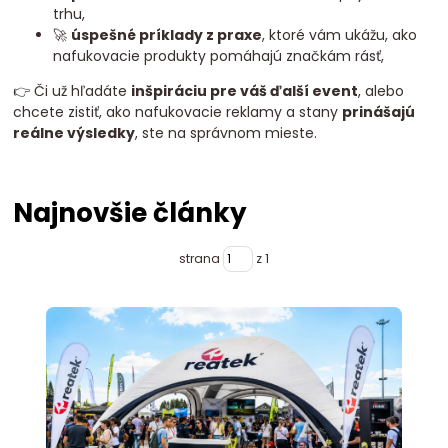
trhu,
🚀
úspešné príklady z praxe
, ktoré vám ukážu, ako
nafukovacie produkty pomáhajú značkám rásť,
👉 Či už hľadáte
inšpiráciu pre váš ďalší event
, alebo
chcete zistiť, ako nafukovacie reklamy a stany
prinášajú
reálne výsledky
, ste na správnom mieste.
Najnovšie články
strana
z 1