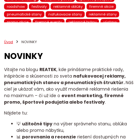
roadshow
festivaly
reklamné oblúky
firemné akcie
pneumatické stany
nafukovacie stany
reklamné stany
promo akcie
firemné eventy
reklamné brány
výstavy
pneumatický nábytok
nafukovací nábytok
brandovaný nábytok
promo kampane
eventové stany
Úvod
NOVINKY
nafukovacie reklamy
BTL marketing
mobilná reklama
NOVINKY
pneumatické brány
eventové brány
eventový nábytok
chill-out zóna
eventová zóna
promo stany
Reatek
VIP stany
stany na eventy
reklamné prístrešky
Vitajte na blogu
REATEK
, kde prinášame praktické rady,
inšpirácie a skúsenosti zo sveta
nafukovacej reklamy,
pneumatické produkty
nafukovacie totemy
pneumatických stanov a pneumatických štruktúr.
Náš
nafukovacie balóny
promo 3D figúrky
reklamné pútače
cieľ je ukázať vám, ako využiť moderné reklamné riešenia
pneumatické reklamy
reklamné totemy
promo nábytok
na maximum – či už ide o
event marketing, firemné
event marketing Slovensko
predajná zóna
prezentačná zóna
promo, športové podujatia alebo festivaly
.
mobilný showroom
nafukovacie oblúky
štartová brána
Nájdete tu:
cieľová brána
bežecké preteky
cyklistické podujatia
💡
užitočné tipy
na výber správneho stanu, oblúka
alebo promo nábytku,
📊
porovnania a recenzie
riešení dostupných na