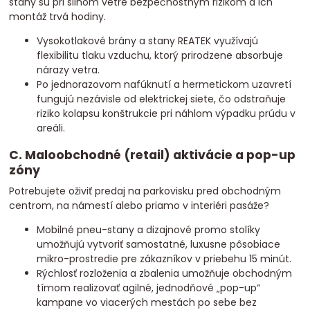
stany sú pri silnom vetre bezpečnostným rizikom a ich
montáž trvá hodiny.
Vysokotlakové brány a stany REATEK využívajú
flexibilitu tlaku vzduchu, ktorý prirodzene absorbuje
nárazy vetra.
Po jednorazovom nafúknutí a hermetickom uzavretí
fungujú nezávisle od elektrickej siete, čo odstraňuje
riziko kolapsu konštrukcie pri náhlom výpadku prúdu v
areáli.
C. Maloobchodné (retail) aktivácie a pop-up
zóny
Potrebujete oživiť predaj na parkovisku pred obchodným
centrom, na námestí alebo priamo v interiéri pasáže?
Mobilné pneu-stany a dizajnové promo stolíky
umožňujú vytvoriť samostatné, luxusne pôsobiace
mikro-prostredie pre zákazníkov v priebehu 15 minút.
Rýchlosť rozloženia a zbalenia umožňuje obchodným
tímom realizovať agilné, jednodňové „pop-up“
kampane vo viacerých mestách po sebe bez