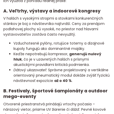
ich využitia z pohľadu reálnej praxe:
A. Veľtrhy, výstavy a indoorové kongresy
V halách s vysokými stropmi a stovkami konkurenčných
stánkov je boj o návštevníka najtvrdší. Ceny za prenájom
podlahovej plochy sú vysoké, no priestor nad hlavami
vystavovateľov zostáva často nevyužitý.
Vzduchotesné pylóny, rotujúce totemy a dizajnové
kupoly fungujú ako dominantné majáky.
Keďže nepotrebujú kompresor,
generujú nulový
hluk
, čo je v uzavretých halách s prísnymi
akustickými pravidlami kritická podmienka.
Dátový ukazovateľ:
Správne projektovaný a vertikálne
orientovaný pneumatický modul dokáže zvýšiť fyzickú
návštevnosť expozície
až o 40 %
.
B. Festivaly, športové šampionáty a outdoor
mega-eventy
Otvorené priestranstvá prinášajú vrtochy počasia –
nárazový vietor, priame UV žiarenie či dážď. Pevné kovové