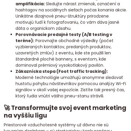
amplifikácia:
Sledujte nárast zmienok, označení a
hashtagov na sociálnych sieťach počas konania akcie.
Unikátne dizajnové pneu-štruktúry prirodzene
motivujú ľudí k fotografovaniu, čo vám dáva jasné
dáta o organickom zásahu.
Porovnávacie predajné testy (A/B testing v
teréne):
Porovnajte obchodné výsledky (počet
vyzbieraných kontaktov, predaných produktov,
uzavretých zmlúv) z eventu, kde ste použili len
štandardné ploché bannery, s eventom, kde
dominoval prémiový vysokotlakový pavilón.
Zákaznícka stopa (Foot traffic tracking):
Moderné technológie umožňujú anonymne sledovať
hustotu pohybu návštevníkov pomocou analýzy Wi-Fi
signálov v okolí vašej expozície. Zistíte tak presný čas,
ktorý ľudia vnútri vášho pneu-stanu strávili.
🚀 Transformujte svoj event marketing
na vyššiu ligu
Priestorové vzduchotesné systémy už dávno nie sú
luxusným doplnkom – sú strategickou konkurenčnou