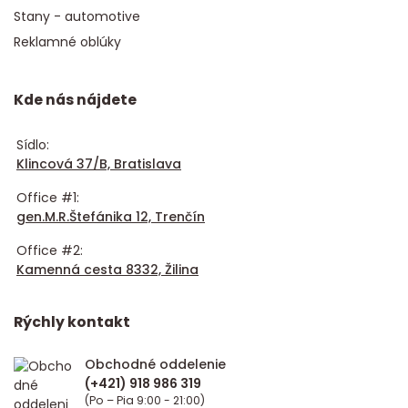
Stany - automotive
Reklamné oblúky
Kde nás nájdete
Sídlo:
Klincová 37/B, Bratislava
Office #1:
gen.M.R.Štefánika 12, Trenčín
Office #2:
Kamenná cesta 8332, Žilina
Rýchly kontakt
Obchodné oddelenie
(Po – Pia 9:00 - 21:00)