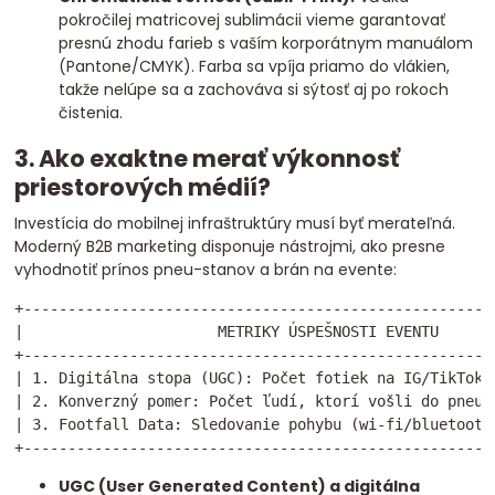
pokročilej matricovej sublimácii vieme garantovať
presnú zhodu farieb s vaším korporátnym manuálom
(Pantone/CMYK). Farba sa vpíja priamo do vlákien,
takže nelúpe sa a zachováva si sýtosť aj po rokoch
čistenia.
3. Ako exaktne merať výkonnosť
priestorových médií?
Investícia do mobilnej infraštruktúry musí byť merateľná.
Moderný B2B marketing disponuje nástrojmi, ako presne
vyhodnotiť prínos pneu-stanov a brán na evente:
+------------------------------------------------------
|                      METRIKY ÚSPEŠNOSTI EVENTU       
+------------------------------------------------------
| 1. Digitálna stopa (UGC): Počet fotiek na IG/TikToku 
| 2. Konverzný pomer: Počet ľudí, ktorí vošli do pneu-z
| 3. Footfall Data: Sledovanie pohybu (wi-fi/bluetooth)
UGC (User Generated Content) a digitálna