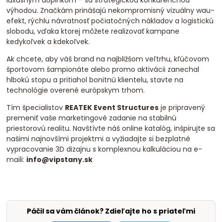
výhodou. Značkám prinášajú nekompromisný vizuálny wau-
efekt, rýchlu návratnosť počiatočných nákladov a logistickú
slobodu, vďaka ktorej môžete realizovať kampane
kedykoľvek a kdekoľvek.
Ak chcete, aby váš brand na najbližšom veľtrhu, kľúčovom
športovom šampionáte alebo promo aktivácii zanechal
hlbokú stopu a pritiahol bonitnú klientelu, stavte na
technológie overené európskym trhom.
Tím špecialistov
REATEK Event Structures
je pripravený
premeniť vaše marketingové zadanie na stabilnú
priestorovú realitu. Navštívte náš online katalóg, inšpirujte sa
našimi najnovšími projektmi a vyžiadajte si bezplatné
vypracovanie 3D dizajnu s komplexnou kalkuláciou na e-
maili:
info@vipstany.sk
Páčil sa vám článok? Zdieľajte ho s priateľmi