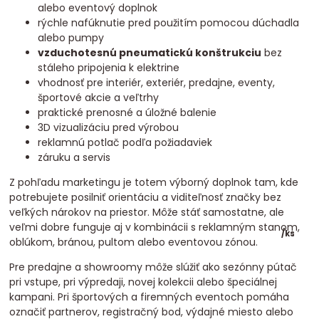
alebo eventový doplnok
rýchle nafúknutie pred použitím pomocou dúchadla
alebo pumpy
vzduchotesnú pneumatickú konštrukciu
bez
stáleho pripojenia k elektrine
vhodnosť pre interiér, exteriér, predajne, eventy,
športové akcie a veľtrhy
praktické prenosné a úložné balenie
3D vizualizáciu pred výrobou
reklamnú potlač podľa požiadaviek
záruku a servis
Z pohľadu marketingu je totem výborný doplnok tam, kde
potrebujete posilniť orientáciu a viditeľnosť značky bez
veľkých nárokov na priestor. Môže stáť samostatne, ale
veľmi dobre funguje aj v kombinácii s reklamným stanom,
/
ks
oblúkom, bránou, pultom alebo eventovou zónou.
Pre predajne a showroomy môže slúžiť ako sezónny pútač
pri vstupe, pri výpredaji, novej kolekcii alebo špeciálnej
kampani. Pri športových a firemných eventoch pomáha
označiť partnerov, registračný bod, výdajné miesto alebo