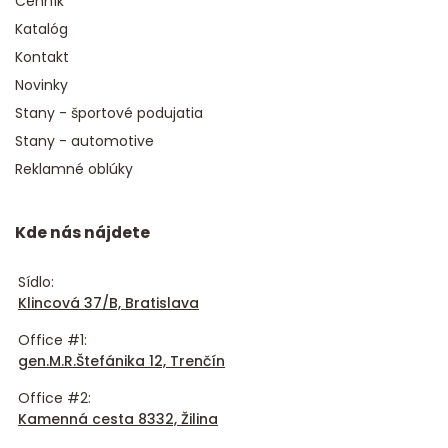
Cenník
Katalóg
Kontakt
Novinky
Stany - športové podujatia
Stany - automotive
Reklamné oblúky
Kde nás nájdete
Sídlo:
Klincová 37/B, Bratislava
Office #1:
gen.M.R.Štefánika 12, Trenčín
Office #2:
Kamenná cesta 8332, Žilina