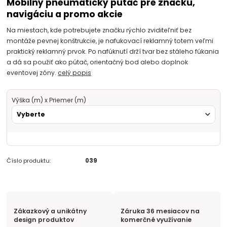
Mobilný pneumatický pútač pre značku,
navigáciu a promo akcie
Na miestach, kde potrebujete značku rýchlo zviditeľniť bez
montáže pevnej konštrukcie, je nafukovací reklamný totem veľmi
praktický reklamný prvok. Po nafúknutí drží tvar bez stáleho fúkania
a dá sa použiť ako pútač, orientačný bod alebo doplnok
eventovej zóny.
celý popis
Výška (m) x Priemer (m)
Číslo produktu:
039
Zákazkový a unikátny
Záruka 36 mesiacov na
design produktov
komerčné využívanie