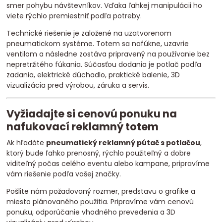
smer pohybu návštevníkov. Vďaka ľahkej manipulácii ho
viete rýchlo premiestniť podľa potreby.
Technické riešenie je založené na uzatvorenom
pneumatickom systéme. Totem sa nafúkne, uzavrie
ventilom a následne zostáva pripravený na používanie bez
nepretržitého fúkania. Súčasťou dodania je potlač podľa
zadania, elektrické dúchadlo, praktické balenie, 3D
vizualizácia pred výrobou, záruka a servis.
Vyžiadajte si cenovú ponuku na
nafukovací reklamný totem
Ak hľadáte
pneumatický reklamný pútač s potlačou
,
ktorý bude ľahko prenosný, rýchlo použiteľný a dobre
viditeľný počas celého eventu alebo kampane, pripravíme
vám riešenie podľa vašej značky.
Pošlite nám požadovaný rozmer, predstavu o grafike a
miesto plánovaného použitia. Pripravíme vám cenovú
ponuku, odporúčanie vhodného prevedenia a 3D