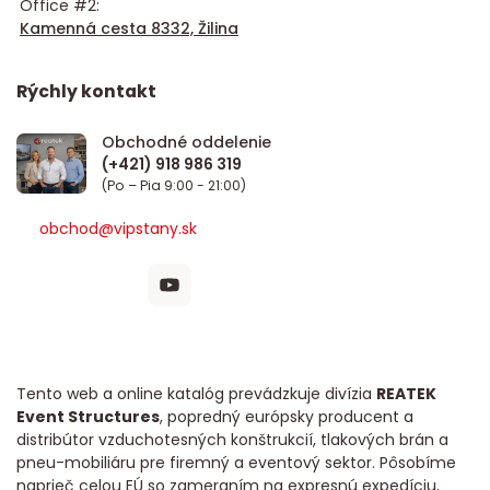
Office #2:
Kamenná cesta 8332, Žilina
Rýchly kontakt
Obchodné oddelenie
(Po – Pia 9:00 - 21:00)
obchod@vipstany.sk
Tento web a online katalóg prevádzkuje divízia
REATEK
Event Structures
, popredný európsky producent a
distribútor vzduchotesných konštrukcií, tlakových brán a
pneu-mobiliáru pre firemný a eventový sektor. Pôsobíme
naprieč celou EÚ so zameraním na expresnú expedíciu,