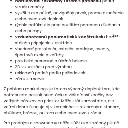
nafukovací reklamný totem s potlačou
podľa
vizuálu značky
využitie ako pútač, navigačný prvok, promo označenie
alebo eventový doplnok
rýchle nafúknutie pred použitím pomocou dúchadla
alebo pumpy
/
ks
vzduchotesnú pneumatickú konštrukciu
bez
stáleho pripojenia k elektrine
vhodnosť pre interiér, exteriér, predajne, eventy,
športové akcie a veľtrhy
praktické prenosné a úložné balenie
3D vizualizáciu pred výrobou
reklamnú potlač podľa požiadaviek
záruku a servis
Z pohľadu marketingu je totem výborný doplnok tam, kde
potrebujete posilniť orientáciu a viditeľnosť značky bez
veľkých nárokov na priestor. Môže stáť samostatne, ale
veľmi dobre funguje aj v kombinácii s reklamným stanom,
oblúkom, bránou, pultom alebo eventovou zónou.
Pre predajne a showroomy môže slúžiť ako sezónny pútač