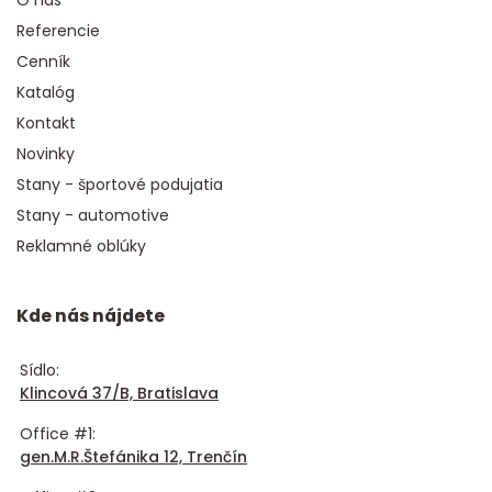
Referencie
Cenník
Katalóg
Kontakt
Novinky
Stany - športové podujatia
Stany - automotive
Reklamné oblúky
Kde nás nájdete
Sídlo:
Klincová 37/B, Bratislava
Office #1:
gen.M.R.Štefánika 12, Trenčín