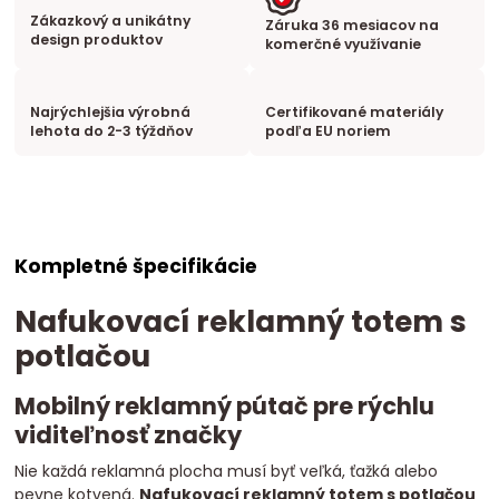
Zákazkový a unikátny
Záruka 36 mesiacov na
design produktov
komerčné využívanie
Najrýchlejšia výrobná
Certifikované materiály
lehota do 2-3 týždňov
podľa EU noriem
Kompletné špecifikácie
Nafukovací reklamný totem s
potlačou
Mobilný reklamný pútač pre rýchlu
viditeľnosť značky
Nie každá reklamná plocha musí byť veľká, ťažká alebo
pevne kotvená.
Nafukovací reklamný totem s potlačou