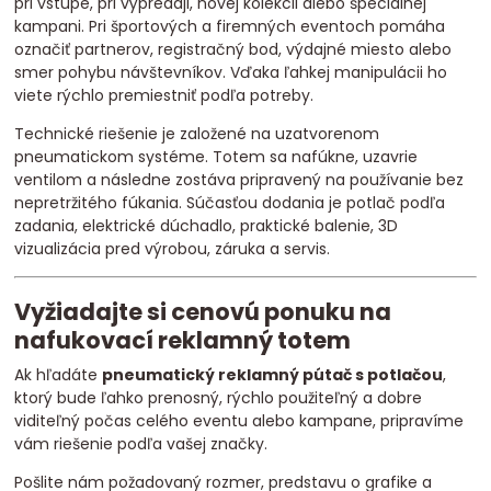
pri vstupe, pri výpredaji, novej kolekcii alebo špeciálnej
kampani. Pri športových a firemných eventoch pomáha
označiť partnerov, registračný bod, výdajné miesto alebo
smer pohybu návštevníkov. Vďaka ľahkej manipulácii ho
viete rýchlo premiestniť podľa potreby.
Technické riešenie je založené na uzatvorenom
pneumatickom systéme. Totem sa nafúkne, uzavrie
ventilom a následne zostáva pripravený na používanie bez
nepretržitého fúkania. Súčasťou dodania je potlač podľa
zadania, elektrické dúchadlo, praktické balenie, 3D
vizualizácia pred výrobou, záruka a servis.
Vyžiadajte si cenovú ponuku na
nafukovací reklamný totem
Ak hľadáte
pneumatický reklamný pútač s potlačou
,
ktorý bude ľahko prenosný, rýchlo použiteľný a dobre
viditeľný počas celého eventu alebo kampane, pripravíme
vám riešenie podľa vašej značky.
Pošlite nám požadovaný rozmer, predstavu o grafike a