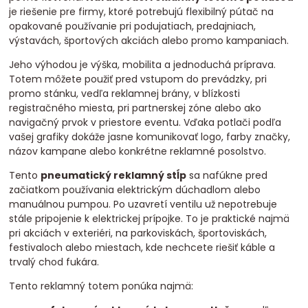
je riešenie pre firmy, ktoré potrebujú flexibilný pútač na
opakované používanie pri podujatiach, predajniach,
výstavách, športových akciách alebo promo kampaniach.
Jeho výhodou je výška, mobilita a jednoduchá príprava.
Totem môžete použiť pred vstupom do prevádzky, pri
promo stánku, vedľa reklamnej brány, v blízkosti
registračného miesta, pri partnerskej zóne alebo ako
navigačný prvok v priestore eventu. Vďaka potlači podľa
vašej grafiky dokáže jasne komunikovať logo, farby značky,
názov kampane alebo konkrétne reklamné posolstvo.
Tento
pneumatický reklamný stĺp
sa nafúkne pred
začiatkom používania elektrickým dúchadlom alebo
manuálnou pumpou. Po uzavretí ventilu už nepotrebuje
stále pripojenie k elektrickej prípojke. To je praktické najmä
pri akciách v exteriéri, na parkoviskách, športoviskách,
festivaloch alebo miestach, kde nechcete riešiť káble a
trvalý chod fukára.
Tento reklamný totem ponúka najmä: