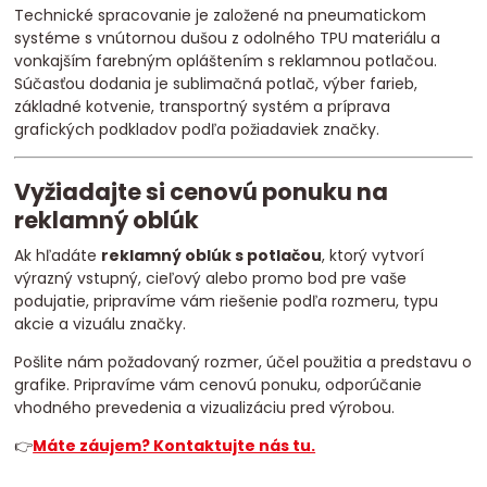
Technické spracovanie je založené na pneumatickom
systéme s vnútornou dušou z odolného TPU materiálu a
vonkajším farebným opláštením s reklamnou potlačou.
Súčasťou dodania je sublimačná potlač, výber farieb,
základné kotvenie, transportný systém a príprava
grafických podkladov podľa požiadaviek značky.
Vyžiadajte si cenovú ponuku na
reklamný oblúk
Ak hľadáte
reklamný oblúk s potlačou
, ktorý vytvorí
výrazný vstupný, cieľový alebo promo bod pre vaše
podujatie, pripravíme vám riešenie podľa rozmeru, typu
akcie a vizuálu značky.
Pošlite nám požadovaný rozmer, účel použitia a predstavu o
grafike. Pripravíme vám cenovú ponuku, odporúčanie
vhodného prevedenia a vizualizáciu pred výrobou.
👉
Máte záujem? Kontaktujte nás tu.