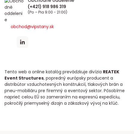
Obchodné oddelenie
(Po – Pia 9:00 - 21:00)
obchod@vipstany.sk
Tento web a online katalóg prevádzkuje divízia
REATEK
Event Structures
, popredný európsky producent a
distribútor vzduchotesných konštrukcií, tlakových brán a
pneu-mobiliáru pre firemný a eventový sektor. Pôsobíme
naprieč celou EÚ so zameraním na expresnú expedíciu,
pokročilý priemyselný dizajn a zákazkový vývoj na kľúč.