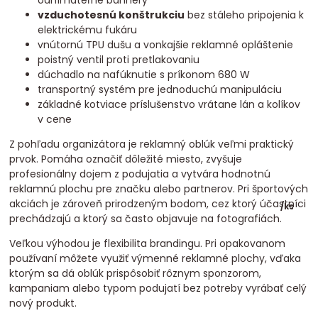
odnímateľné bannery
vzduchotesnú konštrukciu
bez stáleho pripojenia k
elektrickému fukáru
vnútornú TPU dušu a vonkajšie reklamné opláštenie
poistný ventil proti pretlakovaniu
dúchadlo na nafúknutie s príkonom 680 W
transportný systém pre jednoduchú manipuláciu
základné kotviace príslušenstvo vrátane lán a kolíkov
v cene
Z pohľadu organizátora je reklamný oblúk veľmi praktický
prvok. Pomáha označiť dôležité miesto, zvyšuje
profesionálny dojem z podujatia a vytvára hodnotnú
reklamnú plochu pre značku alebo partnerov. Pri športových
akciách je zároveň prirodzeným bodom, cez ktorý účastníci
/
ks
prechádzajú a ktorý sa často objavuje na fotografiách.
Veľkou výhodou je flexibilita brandingu. Pri opakovanom
používaní môžete využiť výmenné reklamné plochy, vďaka
ktorým sa dá oblúk prispôsobiť rôznym sponzorom,
kampaniam alebo typom podujatí bez potreby vyrábať celý
nový produkt.