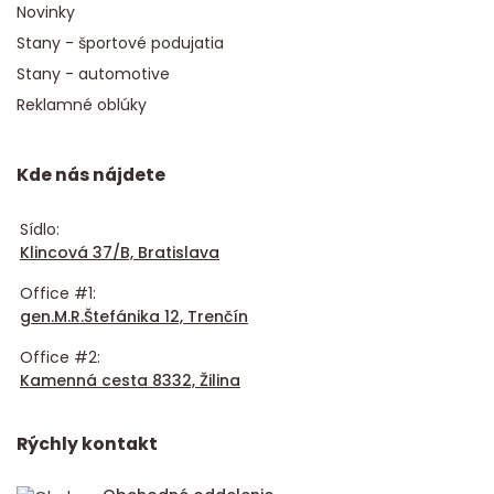
Novinky
Stany - športové podujatia
Stany - automotive
Reklamné oblúky
Kde nás nájdete
Sídlo:
Klincová 37/B, Bratislava
Office #1:
gen.M.R.Štefánika 12, Trenčín
Office #2:
Kamenná cesta 8332, Žilina
Rýchly kontakt