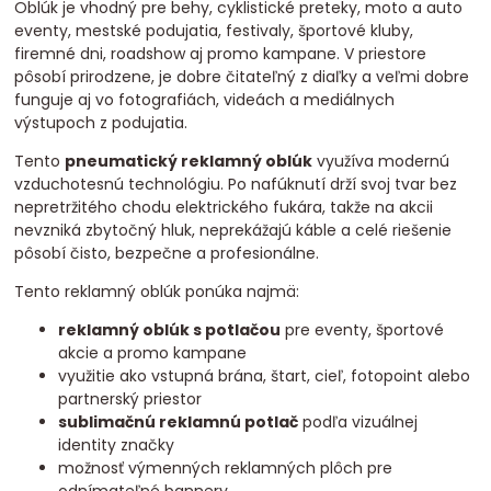
Oblúk je vhodný pre behy, cyklistické preteky, moto a auto
eventy, mestské podujatia, festivaly, športové kluby,
firemné dni, roadshow aj promo kampane. V priestore
pôsobí prirodzene, je dobre čitateľný z diaľky a veľmi dobre
funguje aj vo fotografiách, videách a mediálnych
výstupoch z podujatia.
Tento
pneumatický reklamný oblúk
využíva modernú
vzduchotesnú technológiu. Po nafúknutí drží svoj tvar bez
nepretržitého chodu elektrického fukára, takže na akcii
nevzniká zbytočný hluk, neprekážajú káble a celé riešenie
pôsobí čisto, bezpečne a profesionálne.
Tento reklamný oblúk ponúka najmä:
reklamný oblúk s potlačou
pre eventy, športové
akcie a promo kampane
využitie ako vstupná brána, štart, cieľ, fotopoint alebo
partnerský priestor
sublimačnú reklamnú potlač
podľa vizuálnej
identity značky
možnosť výmenných reklamných plôch pre