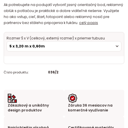
Ak potrebujete na podujatí vytvoriť jasný orientačný bod, reklamný
oblúk s potlačou je praktické a dobre viditeľné riešenie. Využijete
ho ako vstup, cieľ, štart, fotopoint alebo reklamný nosič pre
partnerov bez stáleho pripojenia k fukáru.
celý popis
Rozmer Š x V (celkový, externý rozmer) x priemer tubusu
Číslo produktu:
036/2
Zákazkový a unikátny
Záruka 36 mesiacov na
design produktov
komerčné využívanie
Najrýchlejšia výrobná
Certifikované materiály