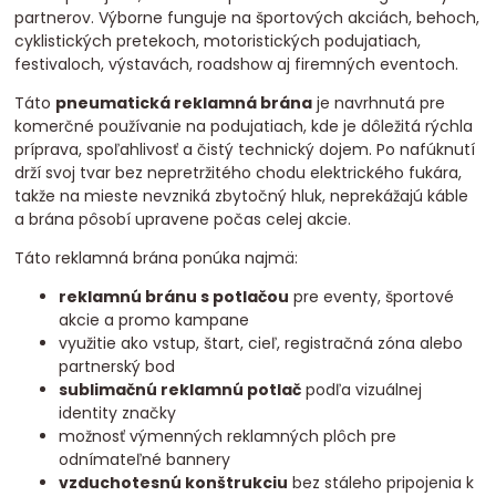
partnerov. Výborne funguje na športových akciách, behoch,
cyklistických pretekoch, motoristických podujatiach,
festivaloch, výstavách, roadshow aj firemných eventoch.
Táto
pneumatická reklamná brána
je navrhnutá pre
komerčné používanie na podujatiach, kde je dôležitá rýchla
príprava, spoľahlivosť a čistý technický dojem. Po nafúknutí
drží svoj tvar bez nepretržitého chodu elektrického fukára,
takže na mieste nevzniká zbytočný hluk, neprekážajú káble
a brána pôsobí upravene počas celej akcie.
Táto reklamná brána ponúka najmä:
reklamnú bránu s potlačou
pre eventy, športové
akcie a promo kampane
využitie ako vstup, štart, cieľ, registračná zóna alebo
partnerský bod
sublimačnú reklamnú potlač
podľa vizuálnej
identity značky
možnosť výmenných reklamných plôch pre
odnímateľné bannery
vzduchotesnú konštrukciu
bez stáleho pripojenia k