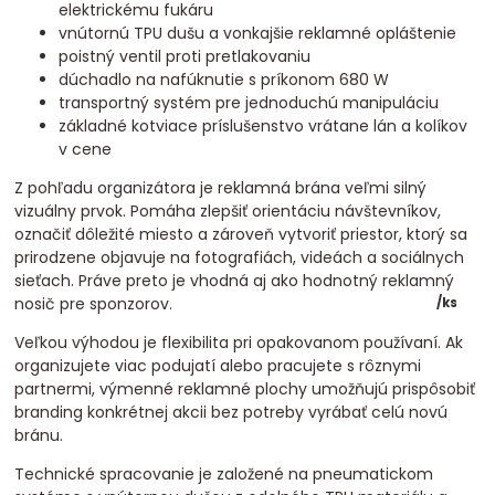
elektrickému fukáru
vnútornú TPU dušu a vonkajšie reklamné opláštenie
poistný ventil proti pretlakovaniu
dúchadlo na nafúknutie s príkonom 680 W
transportný systém pre jednoduchú manipuláciu
základné kotviace príslušenstvo vrátane lán a kolíkov
v cene
Z pohľadu organizátora je reklamná brána veľmi silný
vizuálny prvok. Pomáha zlepšiť orientáciu návštevníkov,
označiť dôležité miesto a zároveň vytvoriť priestor, ktorý sa
prirodzene objavuje na fotografiách, videách a sociálnych
sieťach. Práve preto je vhodná aj ako hodnotný reklamný
nosič pre sponzorov.
/
ks
Veľkou výhodou je flexibilita pri opakovanom používaní. Ak
organizujete viac podujatí alebo pracujete s rôznymi
partnermi, výmenné reklamné plochy umožňujú prispôsobiť
branding konkrétnej akcii bez potreby vyrábať celú novú
bránu.
Technické spracovanie je založené na pneumatickom