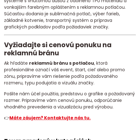
systéme s vnútornou dušou z odolného TPU materiálu a
vonkajším farebným opláštením s reklamnou potlačou.
Súčasťou dodania je sublimačná potlač, výber farieb,
základné kotvenie, transportný systém a príprava
grafických podkladov podľa požiadaviek značky.
Vyžiadajte si cenovú ponuku na
reklamnú bránu
Ak hľadáte
reklamnú bránu s potlačou
, ktorá
profesionálne označí váš event, štart, cieľ alebo promo
zónu, pripravíme vám riešenie podľa požadovaného
rozmeru, typu podujatia a vizuálu značky.
Pošlite nám účel použitia, predstavu o grafike a požadovaný
rozmer. Pripravíme vám cenovú ponuku, odporúčanie
vhodného prevedenia a vizualizáciu pred výrobou.
👉
Máte záujem? Kontaktujte nás tu.