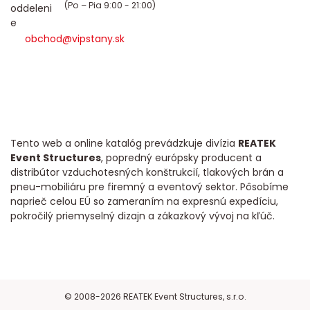
(Po – Pia 9:00 - 21:00)
obchod@vipstany.sk
Tento web a online katalóg prevádzkuje divízia
REATEK
Event Structures
, popredný európsky producent a
distribútor vzduchotesných konštrukcií, tlakových brán a
pneu-mobiliáru pre firemný a eventový sektor. Pôsobíme
naprieč celou EÚ so zameraním na expresnú expedíciu,
pokročilý priemyselný dizajn a zákazkový vývoj na kľúč.
© 2008-2026 REATEK Event Structures, s.r.o.