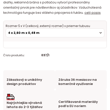
diaľky, reklamná brána s potlačou vytvorí profesionálny
orientačný prvok pre návštevníkov aj účastníkov. Vzduchotesná
technológia funguje bez stáleho pripojenia k fukáru.
celý popis
Rozmer Š x V (celkový, externý rozmer) x priemer tubusu
Číslo produktu:
037/1
Zákazkový a unikátny
Záruka 36 mesiacov na
design produktov
komerčné využívanie
Certifikované materiály
Najrýchlejšia výrobná
podľa EU noriem
lehota do 2-3 týždňov