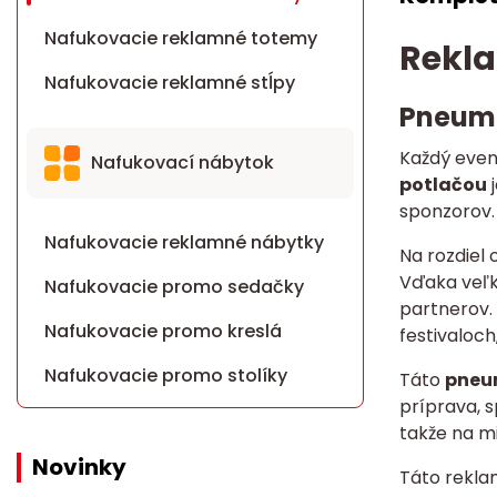
Nafukovacie reklamné totemy
Rekla
Nafukovacie reklamné stĺpy
Pneuma
Každý even
Nafukovací nábytok
potlačou
j
sponzorov.
Nafukovacie reklamné nábytky
Na rozdiel
Vďaka veľk
Nafukovacie promo sedačky
partnerov.
Nafukovacie promo kreslá
festivaloc
Nafukovacie promo stolíky
Táto
pneu
príprava, s
takže na m
Novinky
Táto rekla