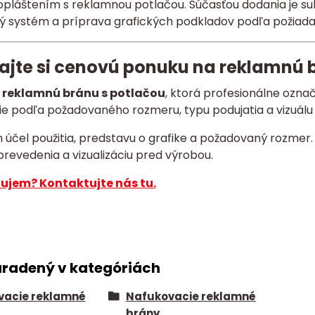
pláštením s reklamnou potlačou. Súčasťou dodania je sub
ý systém a príprava grafických podkladov podľa požiada
ajte si cenovú ponuku na reklamnú 
e
reklamnú bránu s potlačou
, ktorá profesionálne označ
ie podľa požadovaného rozmeru, typu podujatia a vizuálu
m účel použitia, predstavu o grafike a požadovaný rozme
revedenia a vizualizáciu pred výrobou.
ujem? Kontaktujte nás tu.
aradený v kategóriách
vacie reklamné
Nafukovacie reklamné
brány