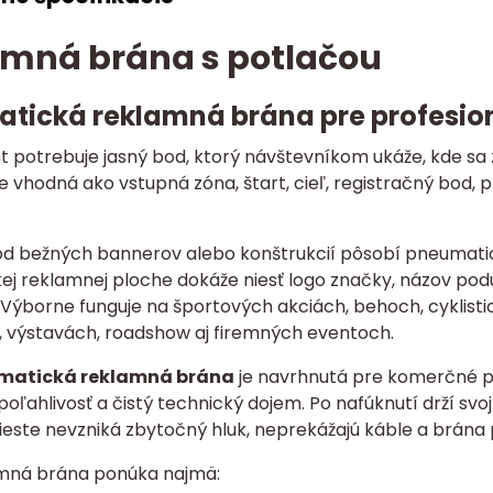
mná brána s potlačou
tická reklamná brána pre profesio
t potrebuje jasný bod, ktorý návštevníkom ukáže, kde sa
e vhodná ako vstupná zóna, štart, cieľ, registračný bod,
 od bežných bannerov alebo konštrukcií pôsobí pneumatick
ej reklamnej ploche dokáže niesť logo značky, názov pod
 Výborne funguje na športových akciách, behoch, cyklisti
h, výstavách, roadshow aj firemných eventoch.
matická reklamná brána
je navrhnutá pre komerčné pou
poľahlivosť a čistý technický dojem. Po nafúknutí drží svo
ieste nevzniká zbytočný hluk, neprekážajú káble a brána 
mná brána ponúka najmä: