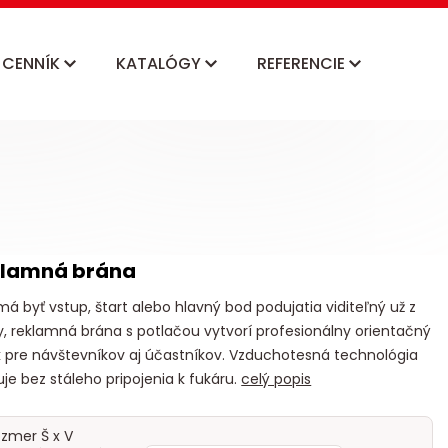
CENNÍK
KATALÓGY
REFERENCIE
klamná brána
á byť vstup, štart alebo hlavný bod podujatia viditeľný už z
y, reklamná brána s potlačou vytvorí profesionálny orientačný
 pre návštevníkov aj účastníkov. Vzduchotesná technológia
je bez stáleho pripojenia k fukáru.
celý popis
zmer Š x V