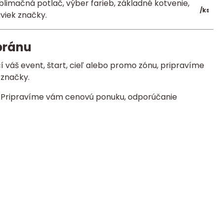
limačná potlač, výber farieb, základné kotvenie,
/
ks
viek značky.
bránu
í váš event, štart, cieľ alebo promo zónu, pripravíme
 značky.
r. Pripravíme vám cenovú ponuku, odporúčanie