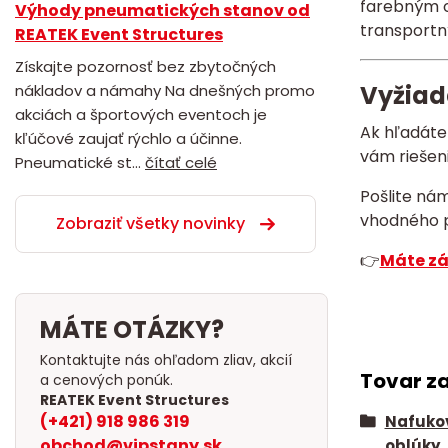
farebným o
Výhody pneumatických stanov od
transportn
REATEK Event Structures
Získajte pozornosť bez zbytočných
Vyžiad
nákladov a námahy Na dnešných promo
akciách a športových eventoch je
Ak hľadát
kľúčové zaujať rýchlo a účinne.
vám riešen
Pneumatické st...
čítať celé
Pošlite ná
vhodného p
Zobraziť všetky novinky
👉
Máte zá
MÁTE OTÁZKY?
Kontaktujte nás ohľadom zliav, akcií
Tovar z
a cenových ponúk.
REATEK Event Structures
(+421) 918 986 319
Nafuko
obchod@vipstany.sk
oblúky