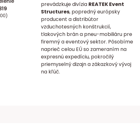
lenie
prevádzkuje divízia
REATEK Event
Structures
, popredný európsky
:00)
producent a distribútor
vzduchotesných konštrukcií,
tlakových brán a pneu-mobiliáru pre
firemný a eventový sektor. Pôsobíme
naprieč celou EÚ so zameraním na
expresnú expedíciu, pokročilý
priemyselný dizajn a zákazkový vývoj
na kľúč.