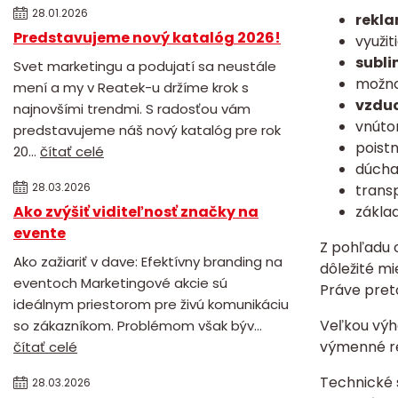
28.01.2026
rekla
Predstavujeme nový katalóg 2026!
využit
subli
Svet marketingu a podujatí sa neustále
možno
mení a my v Reatek-u držíme krok s
vzduc
najnovšími trendmi. S radosťou vám
vnúto
predstavujeme náš nový katalóg pre rok
poistn
20...
čítať celé
dúcha
28.03.2026
trans
Ako zvýšiť viditeľnosť značky na
základ
evente
Z pohľadu o
Ako zažiariť v dave: Efektívny branding na
dôležité mi
eventoch Marketingové akcie sú
Práve pret
ideálnym priestorom pre živú komunikáciu
Veľkou výho
so zákazníkom. Problémom však býv...
výmenné re
čítať celé
Technické 
28.03.2026