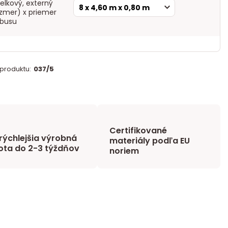
elkový, externý
zmer) x priemer
ubusu
 produktu:
037/5
Certifikované
rýchlejšia výrobná
materiály podľa EU
ota do 2-3 týždňov
noriem