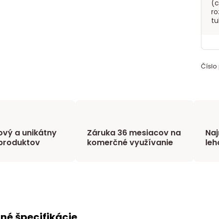
(c
ro
t
Číslo
vý a unikátny
Záruka 36 mesiacov na
Naj
produktov
komerčné využívanie
leh
né špecifikácie