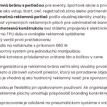
mnú bránu s potlačou
pre eventy, športové akcie a p
ie ako vstup, štart, cieľ, registračná zóna alebo partners
mačnú reklamnú potlač
podľa vizuálnej identity značky
sť výmenných reklamných plôch pre odnímateľné bann
hotesnú konštrukciu
bez stáleho pripojenia k elektric
rnú TPU dušu a vonkajšie reklamné opláštenie
ý ventil proti pretlakovaniu
dlo na nafúknutie s príkonom 680 W
portný systém pre jednoduchú manipuláciu
né kotviace príslušenstvo vrátane lán a kolíkov v cene
rganizátora je reklamná brána veľmi silný vizuálny prvok
esto a zároveň vytvoriť priestor, ktorý sa prirodzene obja
o je vhodná aj ako hodnotný reklamný nosič pre sponzoro
dou je flexibilita pri opakovanom používaní. Ak organizuj
klamné plochy umožňujú prispôsobiť branding konkrétnej
spracovanie je založené na pneumatickom systéme s vnú