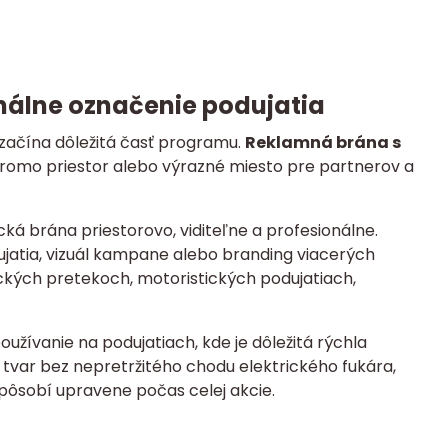
nálne označenie podujatia
 začína dôležitá časť programu.
Reklamná brána s
 promo priestor alebo výrazné miesto pre partnerov a
á brána priestorovo, viditeľne a profesionálne.
ujatia, vizuál kampane alebo branding viacerých
ckých pretekoch, motoristických podujatiach,
žívanie na podujatiach, kde je dôležitá rýchla
j tvar bez nepretržitého chodu elektrického fukára,
pôsobí upravene počas celej akcie.