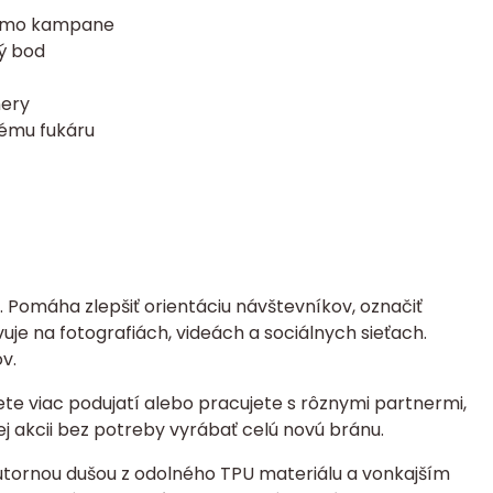
romo kampane
ký bod
ery
kému fukáru
. Pomáha zlepšiť orientáciu návštevníkov, označiť
vuje na fotografiách, videách a sociálnych sieťach.
v.
ete viac podujatí alebo pracujete s rôznymi partnermi,
 akcii bez potreby vyrábať celú novú bránu.
tornou dušou z odolného TPU materiálu a vonkajším