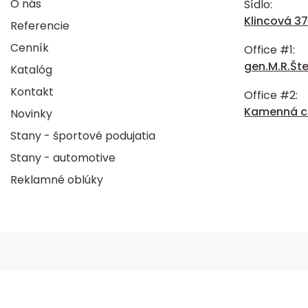
O nás
Sídlo:
Klincová 37
Referencie
Cenník
Office #1:
gen.M.R.Šte
Katalóg
Kontakt
Office #2:
Kamenná ce
Novinky
Stany - športové podujatia
Stany - automotive
Reklamné oblúky