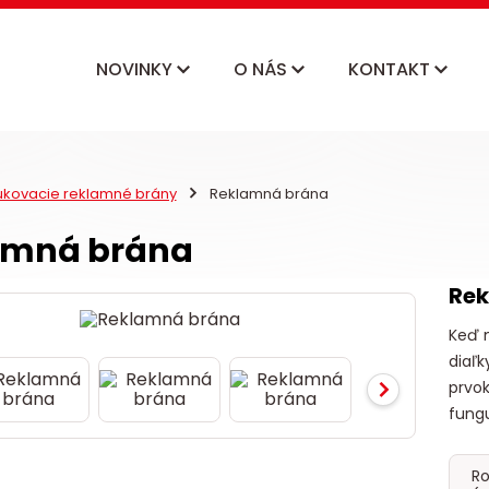
NOVINKY
O NÁS
KONTAKT
ukovacie reklamné brány
Reklamná brána
amná brána
Re
Keď m
diaľk
prvok
fungu
Ro