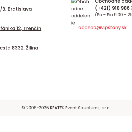
Obchodné odde
/B, Bratislava
(Po – Pia 9:00 - 21
obchod@vipstany.sk
fánika 12, Trenčín
sta 8332, Žilina
© 2008-2026 REATEK Event Structures, s.r.o.