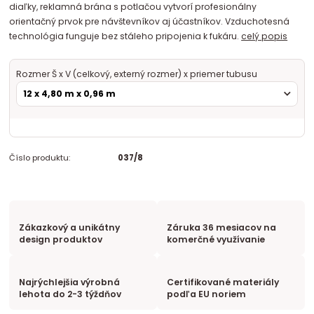
diaľky, reklamná brána s potlačou vytvorí profesionálny
orientačný prvok pre návštevníkov aj účastníkov. Vzduchotesná
technológia funguje bez stáleho pripojenia k fukáru.
celý popis
Rozmer Š x V (celkový, externý rozmer) x priemer tubusu
Číslo produktu:
037/8
Zákazkový a unikátny
Záruka 36 mesiacov na
design produktov
komerčné využívanie
Najrýchlejšia výrobná
Certifikované materiály
lehota do 2-3 týždňov
podľa EU noriem