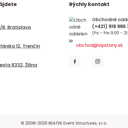
ájdete
Rýchly kontakt
Obchodné odde
/B, Bratislava
(Po – Pia 9:00 - 21
obchod@vipstany.sk
fánika 12, Trenčín
sta 8332, Žilina
© 2008-2026 REATEK Event Structures, s.r.o.