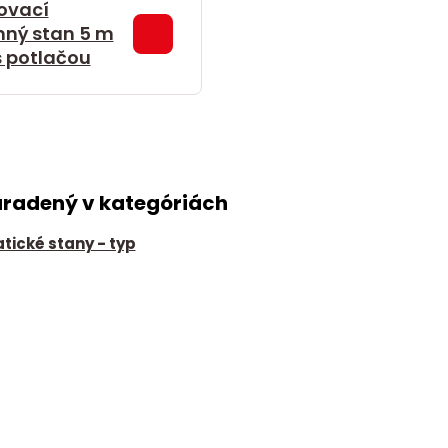
ovací
mný stan 5 m
s potlačou
aradený v kategóriách
ické stany - typ