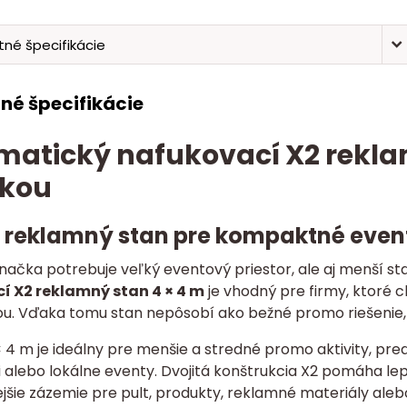
né špecifikácie
né špecifikácie
atický nafukovací X2 rekla
škou
ý reklamný stan pre kompaktné even
načka potrebuje veľký eventový priestor, ale aj menší s
í X2 reklamný stan 4 × 4 m
je vhodný pre firmy, ktoré ch
ou. Vďaka tomu stan nepôsobí ako bežné promo riešenie, 
4 m je ideálny pre menšie a stredné promo aktivity, pre
 alebo lokálne eventy. Dvojitá konštrukcia X2 pomáha lepš
šie zázemie pre pult, produkty, reklamné materiály aleb