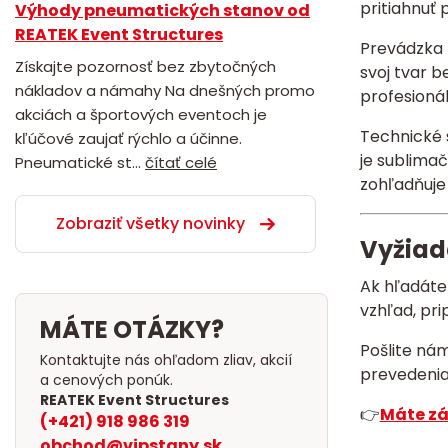
pritiahnuť 
Výhody pneumatických stanov od
REATEK Event Structures
Prevádzka 
Získajte pozornosť bez zbytočných
svoj tvar b
nákladov a námahy Na dnešných promo
profesionál
akciách a športových eventoch je
Technické 
kľúčové zaujať rýchlo a účinne.
je sublimač
Pneumatické st...
čítať celé
zohľadňuje 
Zobraziť všetky novinky
Vyžiad
Ak hľadát
vzhľad, pr
MÁTE OTÁZKY?
Pošlite ná
Kontaktujte nás ohľadom zliav, akcií
prevedenia 
a cenových ponúk.
REATEK Event Structures
👉
Máte zá
(+421) 918 986 319
obchod@vipstany.sk