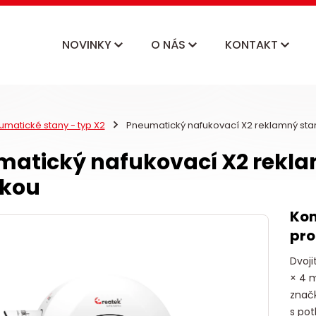
NOVINKY
O NÁS
KONTAKT
matické stany - typ X2
Pneumatický nafukovací X2 reklamný stan
atický nafukovací X2 rekla
škou
Kom
pro
Dvoj
× 4 m
značk
s pot