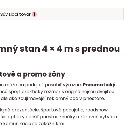
Súvisiaci tovar
1
mný stan 4 × 4 m s prednou
tové a promo zóny
tan môže na podujatí pôsobiť výrazne.
Pneumatický
cú spojiť praktický rozmer s originálnejšou dvojitou
ale ako zaujímavejší reklamný bod v priestore.
dajné prezentácie, športové podujatia, roadshow,
ie opticky odlíšiť priestor značky a zároveň vytvára
o komunikáciu so zákazníkmi.