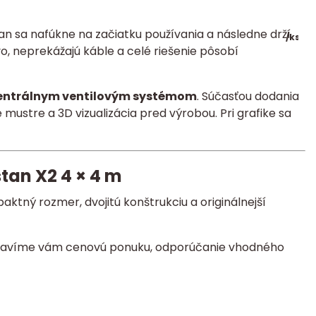
 sa nafúkne na začiatku používania a následne drží
/
ks
vo, neprekážajú káble a celé riešenie pôsobí
centrálnym ventilovým systémom
. Súčasťou dodania
ustre a 3D vizualizácia pred výrobou. Pri grafike sa
tan X2 4 × 4 m
aktný rozmer, dvojitú konštrukciu a originálnejší
ripravíme vám cenovú ponuku, odporúčanie vhodného