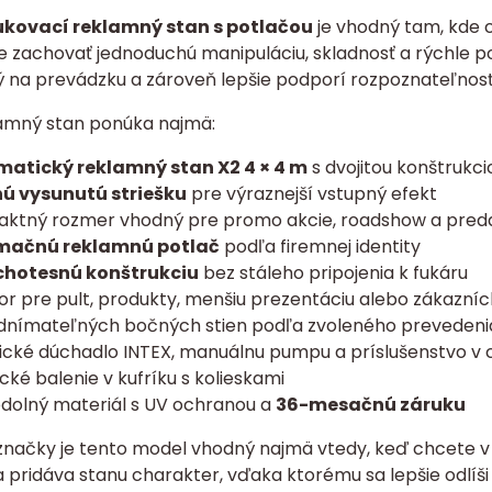
kovací reklamný stan s potlačou
je vhodný tam, kde c
 zachovať jednoduchú manipuláciu, skladnosť a rýchle pou
ký na prevádzku a zároveň lepšie podporí rozpoznateľnosť
amný stan ponúka najmä:
atický reklamný stan X2 4 × 4 m
s dvojitou konštrukci
ú vysunutú striešku
pre výraznejší vstupný efekt
ktný rozmer vhodný pre promo akcie, roadshow a preda
mačnú reklamnú potlač
podľa firemnej identity
hotesnú konštrukciu
bez stáleho pripojenia k fukáru
or pre pult, produkty, menšiu prezentáciu alebo zákazní
odnímateľných bočných stien podľa zvoleného prevedeni
rické dúchadlo INTEX, manuálnu pumpu a príslušenstvo v
cké balenie v kufríku s kolieskami
dolný materiál s UV ochranou a
36-mesačnú záruku
značky je tento model vhodný najmä vtedy, keď chcete v m
a pridáva stanu charakter, vďaka ktorému sa lepšie odl