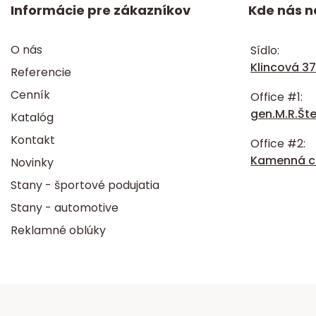
Informácie pre zákazníkov
Kde nás n
O nás
Sídlo:
Klincová 37
Referencie
Cenník
Office #1:
gen.M.R.Šte
Katalóg
Kontakt
Office #2:
Kamenná ce
Novinky
Stany - športové podujatia
Stany - automotive
Reklamné oblúky