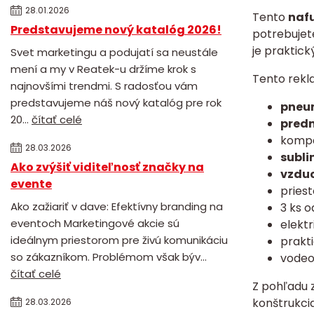
28.01.2026
Tento
nafu
Predstavujeme nový katalóg 2026!
potrebujete
je praktic
Svet marketingu a podujatí sa neustále
mení a my v Reatek-u držíme krok s
Tento rekl
najnovšími trendmi. S radosťou vám
predstavujeme náš nový katalóg pre rok
pneum
20...
čítať celé
predn
kompa
28.03.2026
subli
Ako zvýšiť viditeľnosť značky na
vzduc
evente
priest
Ako zažiariť v dave: Efektívny branding na
3 ks 
eventoch Marketingové akcie sú
elekt
ideálnym priestorom pre živú komunikáciu
prakti
so zákazníkom. Problémom však býv...
vodeo
čítať celé
Z pohľadu 
konštrukci
28.03.2026