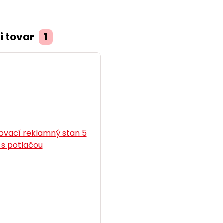
i tovar
1