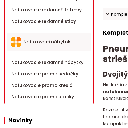
Nafukovacie reklamné totemy
Komplet
Nafukovacie reklamné stĺpy
Komplet
Nafukovací nábytok
Pneum
strie
Nafukovacie reklamné nábytky
Dvojit
Nafukovacie promo sedačky
Nie každá z
Nafukovacie promo kreslá
nafukovac
Nafukovacie promo stolíky
konštrukci
Rozmer 4 × 
firemné dni
Novinky
kompaktnej