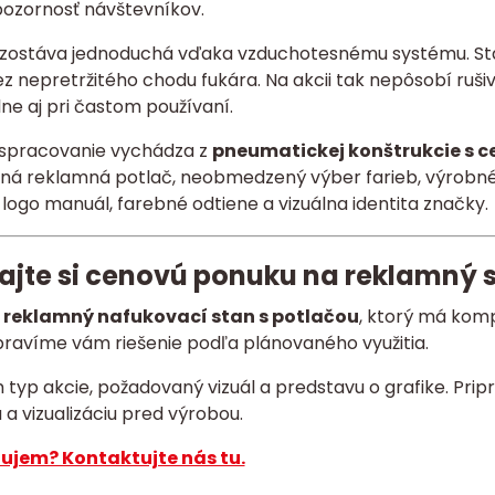
pozornosť návštevníkov.
zostáva jednoduchá vďaka vzduchotesnému systému. Stan
ez nepretržitého chodu fukára. Na akcii tak nepôsobí ruši
ne aj pri častom používaní.
spracovanie vychádza z
pneumatickej konštrukcie s 
ná reklamná potlač, neobmedzený výber farieb, výrobné m
logo manuál, farebné odtiene a vizuálna identita značky.
ajte si cenovú ponuku na reklamný s
e
reklamný nafukovací stan s potlačou
, ktorý má komp
ipravíme vám riešenie podľa plánovaného využitia.
m typ akcie, požadovaný vizuál a predstavu o grafike. P
a vizualizáciu pred výrobou.
ujem? Kontaktujte nás tu.