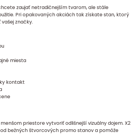
hcete zaujať netradičnejším tvarom, ale stále
žitie. Pri opakovaných akciách tak získate stan, ktorý
 vašej značky.
ou
jné miesta
cky kontakt
a
 cene
enšom priestore vytvoriť odlišnejší vizuálny dojem. X2
íši od bežných štvorcových promo stanov a pomôže