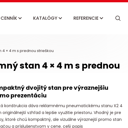
CENNÍK
KATALÓGY
REFERENCIE
 4 × 4 m s prednou strieškou
mný stan 4 × 4 m s prednou
paktný dvojitý stan pre výraznejšiu
mo prezentáciu
itá konštrukcia dáva reklamnému pneumatickému stanu X2 4
 originálnejší vzhľad a lepšie využitie priestoru. Vhodný je pre
y, ktoré chcú kompaktný, ale vizuálne výraznejší promo stan
lačou a príslušenstvom v cene.
celý popis