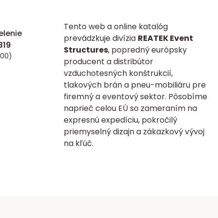
Tento web a online katalóg
lenie
prevádzkuje divízia
REATEK Event
Structures
, popredný európsky
:00)
producent a distribútor
vzduchotesných konštrukcií,
tlakových brán a pneu-mobiliáru pre
firemný a eventový sektor. Pôsobíme
naprieč celou EÚ so zameraním na
expresnú expedíciu, pokročilý
priemyselný dizajn a zákazkový vývoj
na kľúč.