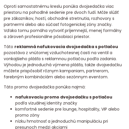
Oproti samostatnému kreslu ponúka dvojsedačka viac
priestoru na pohodlné sedenie pre dvoch ľudí. Môže slúžiť
pre zákazníkov, hostí, obchodné stretnutia, rozhovory s
partnermi alebo ako súčasť fotogenickej zóny značky.
Vďaka tomu pomáha vytvoriť príjemnejší, menej formálny
a zároveň profesionálne pôsobiaci priestor.
Táto
reklamná nafukovacia dvojsedačka s potlačou
pozostáva z vnútornej vzduchotesnej časti na ventil a
vonkajšieho plášťa s reklamnou potlačou podľa zadania.
Výhodou je jednoduchá výmena plášťa, takže dvojsedačku
môžete prispôsobiť rôznym kampaniam, partnerom,
farebným kombináciám alebo sezónnym eventom.
Táto promo dvojsedačka ponúka najmä:
nafukovaciu promo dvojsedačku s potlačou
podľa vizuálnej identity značky
komfortné sedenie pre lounge, hospitality, VIP alebo
promo zóny
nízku hmotnosť a jednoduchú manipuláciu pri
presunoch medzi akciami