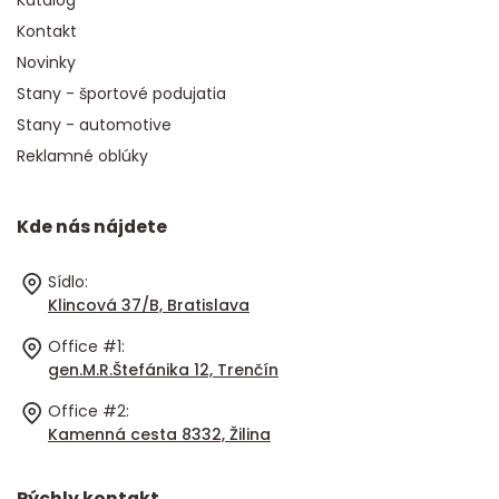
Katalóg
Kontakt
Novinky
Stany - športové podujatia
Stany - automotive
Reklamné oblúky
Kde nás nájdete
Sídlo:
Klincová 37/B, Bratislava
Office #1:
gen.M.R.Štefánika 12, Trenčín
Office #2:
Kamenná cesta 8332, Žilina
Rýchly kontakt