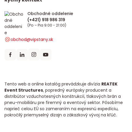
Obchodné oddelenie
(Po – Pia 9:00 - 21:00)
obchod@vipstany.sk
Tento web a online katalóg prevádzkuje divízia
REATEK
Event Structures
, popredný európsky producent a
distribútor vzduchotesných konštrukcií, tlakových brán a
pneu-mobiliáru pre firemný a eventový sektor. Pôsobíme
naprieč celou EÚ so zameraním na expresnú expedíciu,
pokročilý priemyselný dizajn a zákazkový vývoj na kľúč.