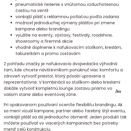
pneumatické riešenie s vnútornou vzduchotesnou
časťou na ventil
vonkajší plášť s reklamnou potlačou podľa zadania
možnosť jednoduchej výmeny plášťov pri zmene
kampane alebo brandingu
využitie na eventy, výstavy, festivaly, roadshow,
showroomy a firemné akcie
vhodné doplnenie k nafukovacím stolíkom, kreslám,
taburetkám a promo zostavám
Z pohľadu značky je nafukovacia dvojsedačka výhodná
tam, kde chcete návštevníkom ponúknuť viac komfortu a
zároveň vytvoriť priestor, ktorý pôsobí upravene a
reprezentatívne. V kombinácii so stolíkom alebo kreslami
dokáže vytvoriť kompletnú lounge zostavu priamo vo
/
ks
vašom stane alebo eventovej zóne.
Pri opakovanom používaní oceníte flexibilitu brandingu. Ak
sa mení vizuál kampane, partner alebo farebný štýl eventu,
vonkajší plášť sa dá jednoducho obmeniť. Jeden produkt tak
môžete používať vo viacerých kampaniach bez potreby
meniť celú konštrukciu.