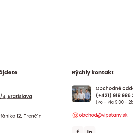
ájdete
Rýchly kontakt
Obchodné odde
/B, Bratislava
(Po – Pia 9:00 - 21
obchod@vipstany.sk
fánika 12, Trenčín